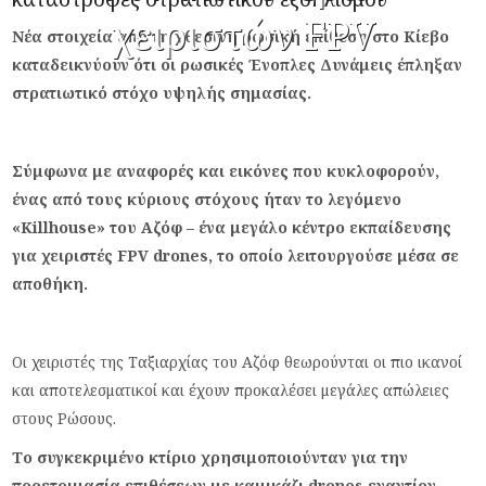
χειριστών FPV
Νέα στοιχεία από τη χθεσινή ρωσική επίθεση στο Κίεβο
καταδεικνύουν ότι οι ρωσικές Ένοπλες Δυνάμεις έπληξαν
στρατιωτικό στόχο υψηλής σημασίας.
Σύμφωνα με αναφορές και εικόνες που κυκλοφορούν,
ένας από τους κύριους στόχους ήταν το λεγόμενο
«Killhouse» του Αζόφ – ένα μεγάλο κέντρο εκπαίδευσης
για χειριστές FPV drones, το οποίο λειτουργούσε μέσα σε
αποθήκη.
Oι χειριστές της Ταξιαρχίας του Αζόφ θεωρούνται οι πιο ικανοί
και αποτελεσματικοί και έχουν προκαλέσει μεγάλες απώλειες
στους Ρώσους.
Το συγκεκριμένο κτίριο χρησιμοποιούνταν για την
προετοιμασία επιθέσεων με καμικάζι drones εναντίον