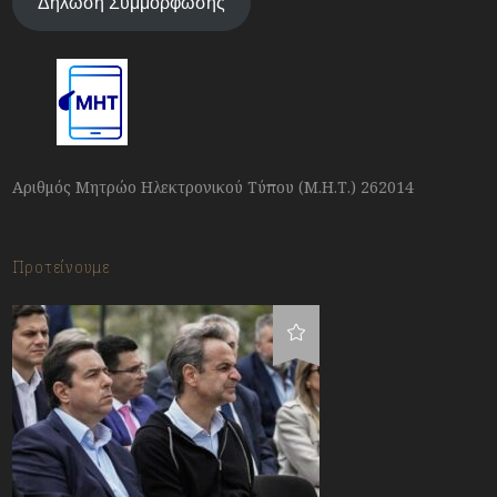
Δήλωση Συμμόρφωσης
Αριθμός Μητρώο Ηλεκτρονικού Τύπου (Μ.Η.Τ.) 262014
Προτείνουμε