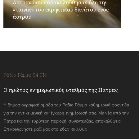
Αστρονόμοι παρακολούθησαν όλη την
«ταινία» του εκρηκτικού θανάτου ενός
άστρου
Ράδιο Γάμμα 94 FM
Ο πρώτος ενημερωτικός σταθμός της Πάτρας
Η δημοσιογραφική ομάδα του Ραδιο Γάμμα καθημερινά φροντίζει
για την αντικειμενική και έγκυρη ενημέρωσή σας. Με νέα από την
Πάτρα και την ευρύτερη περιοχή, συνεντεύξεις, αποκαλύψεις.
Επικοινωνήστε μαζί μας στο 2610.390.000