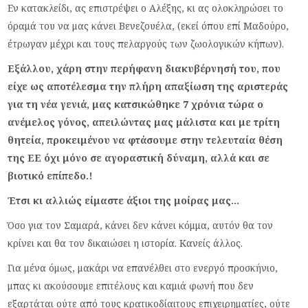
Εν κατακλείδι, ας επιστρέψει ο Αλέξης, κι ας ολοκληρώσει το
όραμά του να μας κάνει Βενεζουέλα, (εκεί όπου επί Μαδούρο,
έτρωγαν μέχρι και τους πελαργούς των ζωολογικών κήπων).
Εξάλλου, χάρη στην περήφανη διακυβέρνησή του, που
είχε ως αποτέλεσμα την πλήρη απαξίωση της αριστεράς
για τη νέα γενιά, μας κατσικώθηκε 7 χρόνια τώρα ο
ανέμελος γόνος, απειλώντας μας μάλιστα και με τρίτη
θητεία, προκειμένου να φτάσουμε στην τελευταία θέση
της ΕΕ όχι μόνο σε αγοραστική δύναμη, αλλά και σε
βιοτικό επίπεδο.!
Έτσι κι αλλιώς είμαστε άξιοι της μοίρας μας…
Όσο για τον Σαμαρά, κάνει δεν κάνει κόμμα, αυτόν θα τον
κρίνει και θα τον δικαιώσει η ιστορία. Κανείς άλλος.
Για μένα όμως, μακάρι να επανέλθει στο ενεργό προσκήνιο,
μπας κι ακούσουμε επιτέλους και καμιά φωνή που δεν
εξαρτάται ούτε από τους κρατικοδίαιτους επιχειρηματίες, ούτε