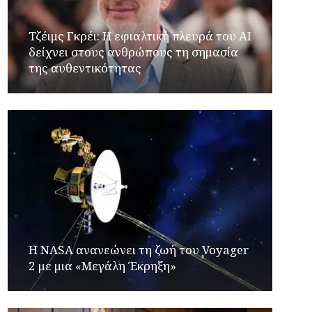
Τζέιμς Γκρέι: H εφιαλτική πλευρά του ΑI
δείχνει στους ανθρώπους τη σημασία
της αυθεντικότητας
H NASA ανανεώνει τη ζωή του Voyager
2 με μια «Μεγάλη Έκρηξη»