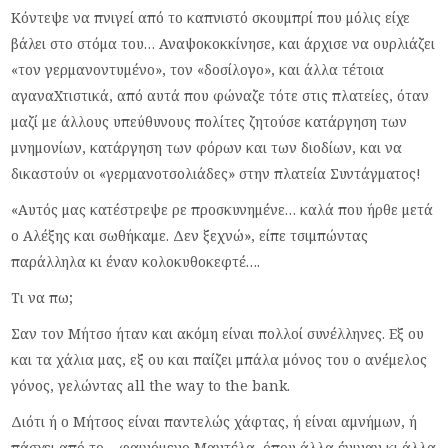
Κόντεψε να πνιγεί από το καπνιστό σκουμπρί που μόλις είχε
βάλει στο στόμα του… Αναψοκοκκίνησε, και άρχισε να ουρλιάζει
«τον γερμανοντυμένο», τον «δοσίλογο», και άλλα τέτοια
αγαναΧτιστικά, από αυτά που φώναζε τότε στις πλατείες, όταν
μαζί με άλλους υπεύθυνους πολίτες ζητούσε κατάργηση των
μνημονίων, κατάργηση των φόρων και των διοδίων, και να
δικαστούν οι «γερμανοτσολιάδες» στην πλατεία Συντάγματος!
«Αυτός μας κατέστρεψε ρε προσκυνημένε… καλά που ήρθε μετά
ο Αλέξης και σωθήκαμε. Δεν ξεχνώ», είπε τσιμπώντας
παράλληλα κι έναν κολοκυθοκεφτέ….
Τι να πω;
Σαν τον Μήτσο ήταν και ακόμη είναι πολλοί συνέλληνες. Εξ ου
και τα χάλια μας, εξ ου και παίζει μπάλα μόνος του ο ανέμελος
γόνος, γελώντας all the way to the bank.
Διότι ή ο Μήτσος είναι παντελώς χάφτας, ή είναι αμνήμων, ή
πάσχει από το… φαινόμενο Μαντέλα, όπου άλλα έγιναν κι άλλα