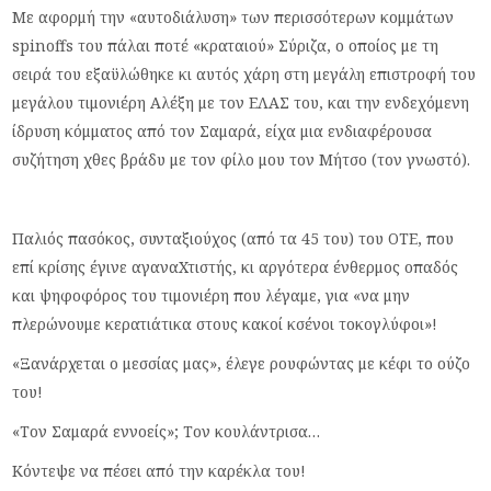
Με αφορμή την «αυτοδιάλυση» των περισσότερων κομμάτων
spinoffs του πάλαι ποτέ «κραταιού» Σύριζα, ο οποίος με τη
σειρά του εξαϋλώθηκε κι αυτός χάρη στη μεγάλη επιστροφή του
μεγάλου τιμονιέρη Αλέξη με τον ΕΛΑΣ του, και την ενδεχόμενη
ίδρυση κόμματος από τον Σαμαρά, είχα μια ενδιαφέρουσα
συζήτηση χθες βράδυ με τον φίλο μου τον Μήτσο (τον γνωστό).
Παλιός πασόκος, συνταξιούχος (από τα 45 του) του ΟΤΕ, που
επί κρίσης έγινε αγαναΧτιστής, κι αργότερα ένθερμος οπαδός
και ψηφοφόρος του τιμονιέρη που λέγαμε, για «να μην
πλερώνουμε κερατιάτικα στους κακοί κσένοι τοκογλύφοι»!
«Ξανάρχεται ο μεσσίας μας», έλεγε ρουφώντας με κέφι το ούζο
του!
«Τον Σαμαρά εννοείς»; Τον κουλάντρισα…
Κόντεψε να πέσει από την καρέκλα του!