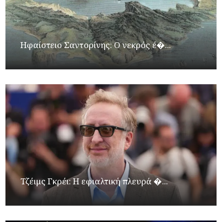
Ηφαίστειο Σαντορίνης: Ο νεκρός έ�...
Τζέιμς Γκρέι: H εφιαλτική πλευρά �...