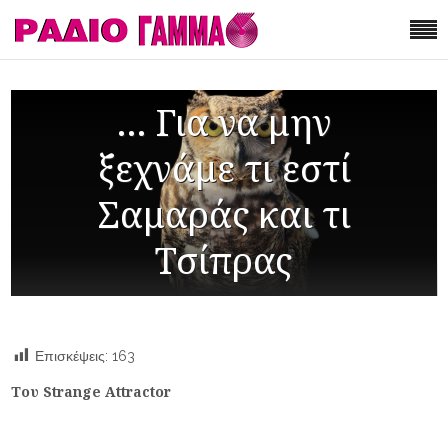
… Για να μην
ξεχνάμε τι εστί
Σαμαράς και τι
Τσίπρας
Επισκέψεις:
163
Του
Strange Attractor