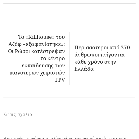
Το «Killhouse» του
Αζόφ «εξαφανίστηκε»:
Περισσότεροι από 370
Oι Ρώσοι κατέστρεψαν
άνθρωποι πνίγονται
το κέντρο
κάθε χρόνο στην
εκπαίδευσης των
Ελλάδα
ικανότερων χειριστών
FPV
Χωρίς σχόλια
Δυστυχώς, η φόρμα σχολίων είναι ανενεργή αυτή τη στιγμή.