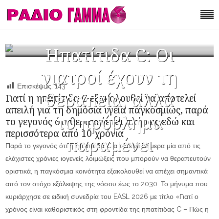
Ηπατίτιδα C: Οι
γιατροί έχουν τη
Επισκέψεις:
143
θεραπεία, αλλά
Γιατί η ηπατίτιδα C εξακολουθεί να αποτελεί
απειλή για τη δημόσια υγεία παγκοσμίως, παρά
το πρόβλημα
το γεγονός ότι θεραπεύεται πλήρως εδώ και
περισσότερα από 10 χρόνια
παραμένει
Παρά το γεγονός ότι η
ηπατίτιδα
C αποτελεί σήμερα μία από τις
ελάχιστες χρόνιες ιογενείς λοιμώξεις που μπορούν να θεραπευτούν
οριστικά, η παγκόσμια κοινότητα εξακολουθεί να απέχει σημαντικά
από τον στόχο εξάλειψης της νόσου έως το 2030. Το μήνυμα που
κυριάρχησε σε ειδική συνεδρία του EASL 2026 με τίτλο «Γιατί ο
χρόνος είναι καθοριστικός στη φροντίδα της ηπατίτιδας C – Πώς η