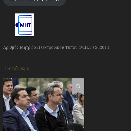
Αριθμός Μητρώο Ηλεκτρονικού Τύπου (Μ.Η.Τ.) 262014
Προτείνουμε