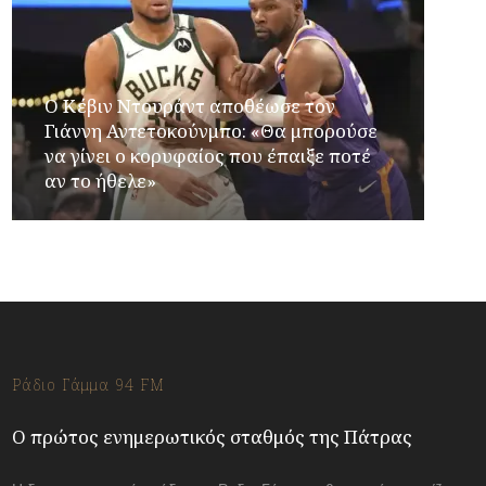
Ο Κέβιν Ντουράντ αποθέωσε τον
Γιάννη Αντετοκούνμπο: «Θα μπορούσε
να γίνει ο κορυφαίος που έπαιξε ποτέ
αν το ήθελε»
Ράδιο Γάμμα 94 FM
Ο πρώτος ενημερωτικός σταθμός της Πάτρας