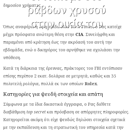
δημοσίου χρήματος.
ράβδων χρυσού
στην οικία του
Όπως αναφέρει η εφημερίδα
New York Times
, ο Ρας κατείχε
μέχρι πρόσφατα ανώτερη θέση στην
CIA
. Συνελήφθη και
παραμένει υπό κράτηση έως την ακρόασή του αυτή την
εβδομάδα, ενώ ο δικηγόρος του αρνήθηκε να σχολιάσει την
υπόθεση.
Κατά τη διάρκεια της έρευνας, πράκτορες του FBI εντόπισαν
επίσης περίπου 2 εκατ. δολάρια σε μετρητά, καθώς και 35
πολυτελή ρολόγια, πολλά εκ των οποίων
Rolex
.
Κατηγορίες για ψευδή στοιχεία και απάτη
Σύμφωνα με τα ίδια δικαστικά έγγραφα, ο Ρας διέθετε
διαβάθμιση
top secret
και πρόσβαση σε απόρρητες πληροφορίες.
Κατηγορείται ακόμη ότι είχε ψευδώς δηλώσει στοιχεία σχετικά
με την εκπαίδευση και τη στρατιωτική του υπηρεσία κατά την