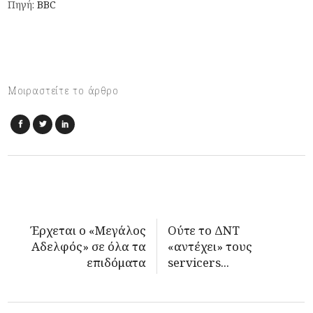
Πηγή:
ΒΒC
Μοιραστείτε το άρθρο
Έρχεται ο «Μεγάλος
Ούτε το ΔΝΤ
Αδελφός» σε όλα τα
«αντέχει» τους
επιδόματα
servicers...