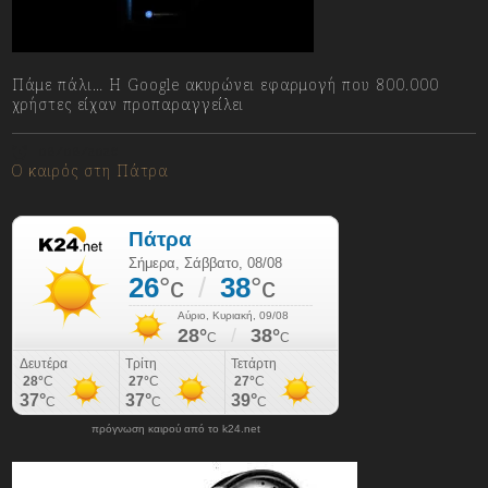
Πάμε πάλι… Η Google ακυρώνει εφαρμογή που 800.000
χρήστες είχαν προπαραγγείλει
08/08/2026
Ο καιρός στη Πάτρα
πρόγνωση καιρού από το k24.net