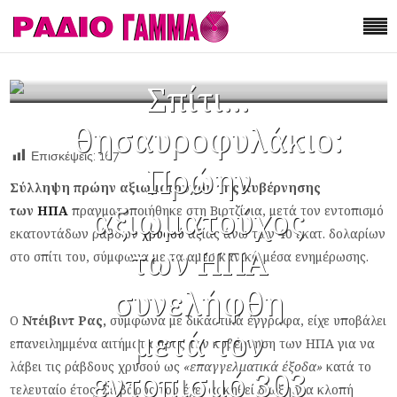
Σπίτι…
θησαυροφυλάκιο:
Επισκέψεις:
167
Πρώην
Σύλληψη πρώην αξιωματούχου της κυβέρνησης
αξιωματούχος
των
ΗΠΑ
πραγματοποιήθηκε στη Βιρτζίνια, μετά τον εντοπισμό
εκατοντάδων ράβδων
χρυσού
αξίας άνω των 40 εκατ. δολαρίων
των ΗΠΑ
στο σπίτι του, σύμφωνα με τα αμερικανικά μέσα ενημέρωσης.
συνελήφθη
Ο
Ντέιβιντ Ρας,
σύμφωνα με δικαστικά έγγραφα, είχε υποβάλει
μετά τον
επανειλημμένα αιτήματα προς την κυβέρνηση των ΗΠΑ για να
λάβει τις ράβδους χρυσού ως
«επαγγελματικά έξοδα»
κατά το
εντοπισμό 303
τελευταίο έτος. Σε βάρος του έχει ασκηθεί δίωξη για κλοπή