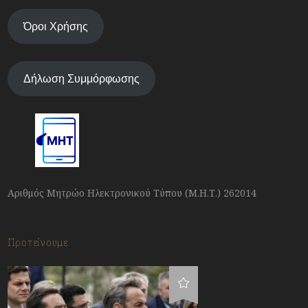
Όροι Χρήσης
Δήλωση Συμμόρφωσης
Αριθμός Μητρώο Ηλεκτρονικού Τύπου (Μ.Η.Τ.) 262014
Προτείνουμε