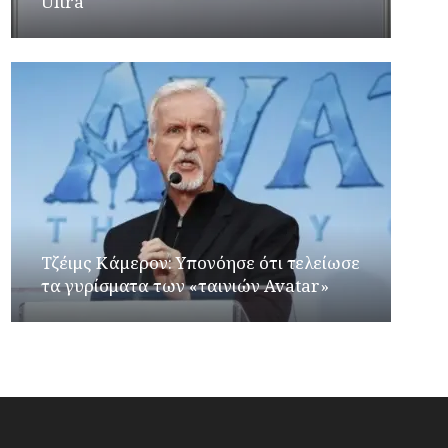
Ultra
Τζέιμς Κάμερον: Υπονόησε ότι τελείωσε
τα γυρίσματα των «ταινιών Avatar»