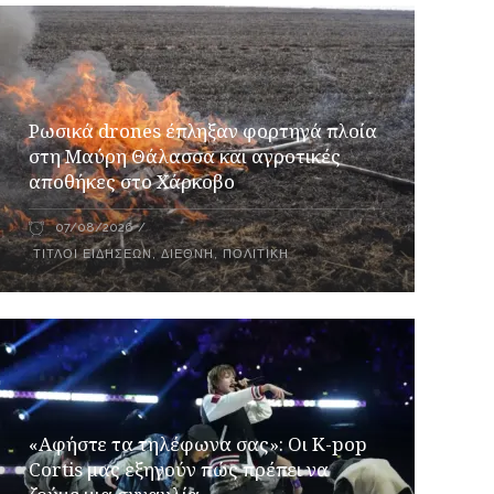
Ρωσικά drones έπληξαν φορτηγά πλοία
στη Μαύρη Θάλασσα και αγροτικές
αποθήκες στο Χάρκοβο
07/08/2026
ΤΊΤΛΟΙ ΕΙΔΉΣΕΩΝ
,
ΔΙΕΘΝΉ
,
ΠΟΛΙΤΙΚΉ
«Αφήστε τα τηλέφωνα σας»: Οι K-pop
Cortis μας εξηγούν πώς πρέπει να