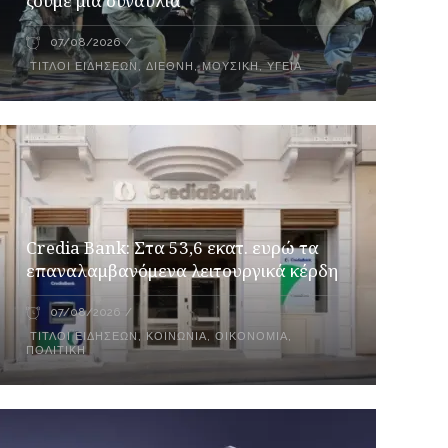
ζούμε μια συναυλία
07/08/2026
ΤΊΤΛΟΙ ΕΙΔΉΣΕΩΝ
,
ΔΙΕΘΝΉ
,
ΜΟΥΣΙΚΉ
,
ΥΓΕΊΑ
Credia Bank: Στα 53,6 εκατ. ευρώ τα
επαναλαμβανόμενα λειτουργικά κέρδη
07/08/2026
ΤΊΤΛΟΙ ΕΙΔΉΣΕΩΝ
,
ΚΟΙΝΩΝΊΑ
,
ΟΙΚΟΝΟΜΊΑ
,
ΠΟΛΙΤΙΚΉ