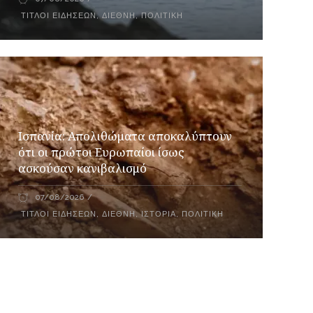
ΤΊΤΛΟΙ ΕΙΔΉΣΕΩΝ
,
ΔΙΕΘΝΉ
,
ΠΟΛΙΤΙΚΉ
Ισπανία: Απολιθώματα αποκαλύπτουν
ότι οι πρώτοι Ευρωπαίοι ίσως
ασκούσαν κανιβαλισμό
07/08/2026
ΤΊΤΛΟΙ ΕΙΔΉΣΕΩΝ
,
ΔΙΕΘΝΉ
,
ΙΣΤΟΡΊΑ
,
ΠΟΛΙΤΙΚΉ