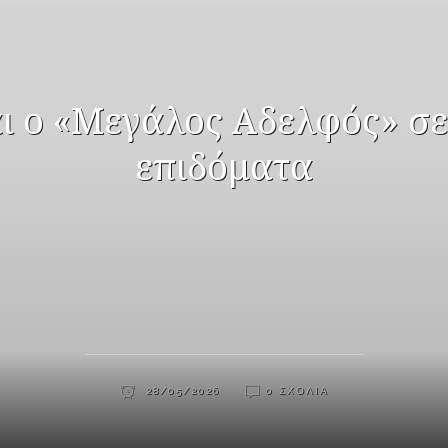
ι ο «Μεγάλος Αδελφός» σε
επιδόματα
28/05/2026
0 ΣΧΌΛΙΑ