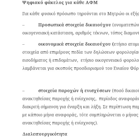
Ψηφιακό φάκελος για κάθε ΑΦΜ
Για κάθε φυσικό πρόσωπο τηρούνται στο Μητρώο οι εξής
–
Προσωπικά στοιχεία δικαιούχου
(ονοματεπών
οικογενειακή κατάσταση, αριθμός τέκνων, τόπος διαμονή
–
οικονομικά στοιχεία δικαιούχου (
ετήσιο ατομ
στοιχεία από επιμέρους πεδία των δηλώσεων φορολογί
εισοδήματος ή επιδομάτων, ετήσιο οικογενειακό φορολο
λαμβάνεται για σκοπούς προσδιορισμού του Ενιαίου Φόρ
–
στοιχεία παροχών ή ενισχύσεων
(ποσό δικαιο
ανακτηθείσας παροχής ή ενίσχυσης, περίοδος αναφοράς
διακριτή σήμανση για έναρξη και λήξη. Σε περίπτωση πα
με κάποιο μήνα αναφοράς, τότε συμπληρώνεται ο μήνας
ανακτηθείσας παροχής ή ενίσχυσης).
Διαλειτουργικότητα