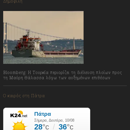
Δημοφιλή
Bloomberg: Η Τουρκία περιορίζει τη διέλευση πλοίων προς
τη Μαύρη Θάλασσα λόγω των αυξημένων επιθέσων
10/08/2026
Ο καιρός στη Πάτρα