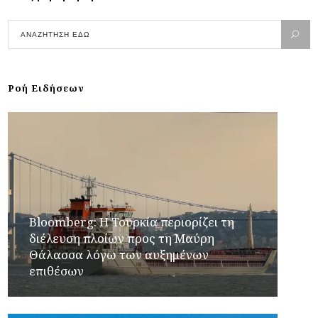
Ροή Ειδήσεων
Bloomberg: Η Τουρκία περιορίζει τη
διέλευση πλοίων προς τη Μαύρη
Θάλασσα λόγω των αυξημένων
επιθέσων