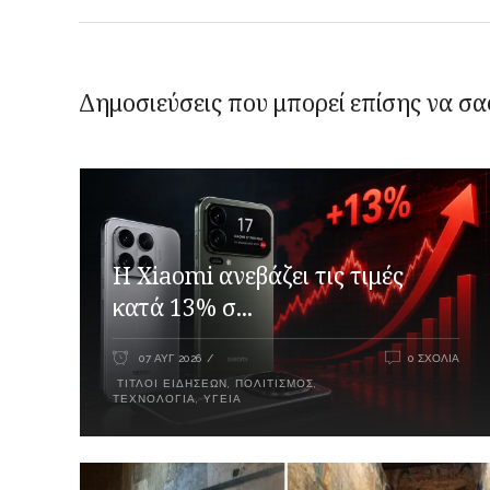
Δημοσιεύσεις που μπορεί επίσης να σα
Η Xiaomi ανεβάζει τις τιμές
κατά 13% σ...
07 ΑΥΓ 2026
0 ΣΧΌΛΙΑ
ΤΊΤΛΟΙ ΕΙΔΉΣΕΩΝ
,
ΠΟΛΙΤΙΣΜΌΣ
,
ΤΕΧΝΟΛΟΓΊΑ
,
ΥΓΕΊΑ