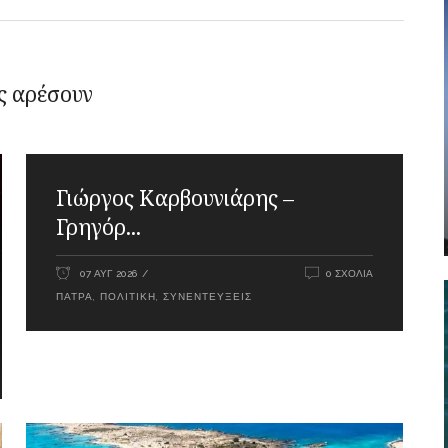
ς αρέσουν
Γιώργος Καρβουνιάρης –
Γρηγόρ...
07 ΑΥΓ 2026
0 ΣΧΌΛΙΑ
ΠΆΤΡΑ
,
ΠΟΛΙΤΙΚΉ
,
ΣΥΝΕΝΤΕΎΞΕΙΣ