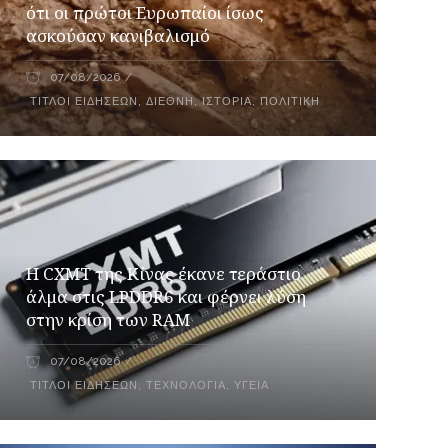
ότι οι πρώτοι Ευρωπαίοι ίσως
ασκούσαν κανιβαλισμό
07/08/2026
ΤΊΤΛΟΙ ΕΙΔΉΣΕΩΝ
,
ΔΙΕΘΝΉ
,
ΙΣΤΟΡΊΑ
,
ΠΟΛΙΤΙΚΉ
Η CXMT της Κίνας έκανε τεράστιο
άλμα στις LPDDR6 και φέρνει λύση
στην κρίση των RAM
07/08/2026
ΤΊΤΛΟΙ ΕΙΔΉΣΕΩΝ
,
ΤΕΧΝΟΛΟΓΊΑ
,
ΥΓΕΊΑ