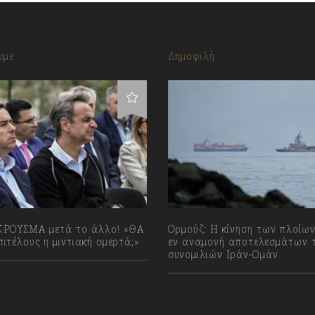
υμε
Δημοφιλή
ΡΟΥΣΜΑ μετά το άλλο! «ΘΑ
Ορμούζ: Η κίνηση των πλοίων
ιτέλους η μιντιακή ομερτά;»
εν αναμονή αποτελεσμάτων 
συνομιλιών Ιράν-Ομάν
023
07/08/2026