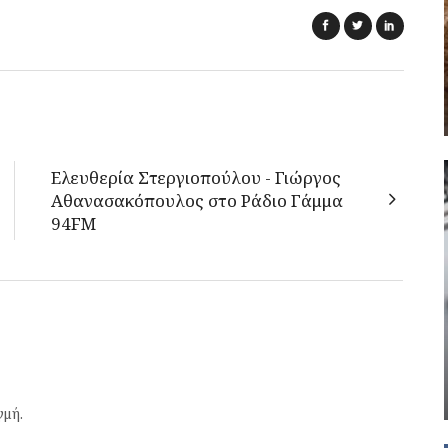
Ελευθερία Στεργιοπούλου - Γιώργος
Αθανασακόπουλος στο Ράδιο Γάμμα
94FM
γμή.