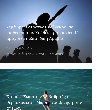
Υεμένη: 58 στρατιωτικοί νεκροί σε
επιθέσεις των Χούθι – Τραυματίες 11
άμαχοι στη Σαουδική Αραβία
07/08/2026
ΤΊΤΛΟΙ ΕΙΔΉΣΕΩΝ
,
ΔΙΕΘΝΉ
,
ΠΟΛΙΤΙΚΉ
Καιρός: Έως τους 38 βαθμούς η
θερμοκρασία – Μικρή εξασθένηση των
ανέμων