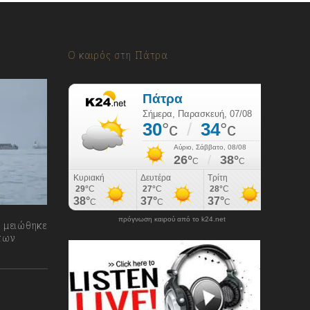
Ο καιρός στη Πάτρα
πρόγνωση καιρού από το k24.net
 μειώθηκε
των