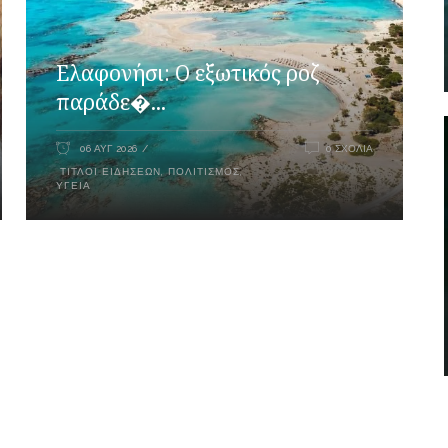
Ελαφονήσι: Ο εξωτικός ροζ
παράδε�...
06 ΑΥΓ 2026
0 ΣΧΌΛΙΑ
ΤΊΤΛΟΙ ΕΙΔΉΣΕΩΝ
,
ΠΟΛΙΤΙΣΜΌΣ
,
ΥΓΕΊΑ