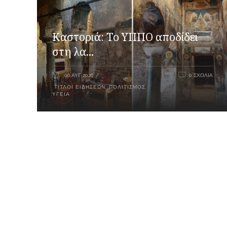
Καστοριά: Το ΥΠΠΟ αποδίδει
στη λα...
06 ΑΥΓ 2026
0 ΣΧΌΛΙΑ
ΤΊΤΛΟΙ ΕΙΔΉΣΕΩΝ
,
ΠΟΛΙΤΙΣΜΌΣ
,
ΥΓΕΊΑ