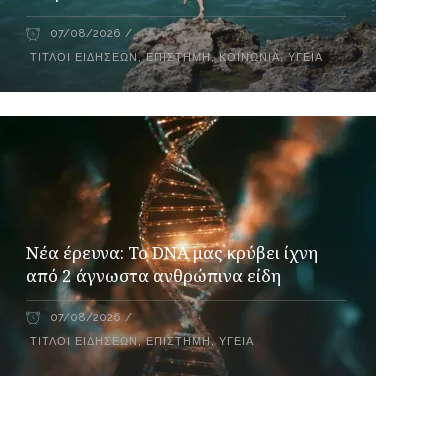
07/08/2026
ΤΊΤΛΟΙ ΕΙΔΉΣΕΩΝ
,
ΕΠΙΣΤΉΜΗ
,
ΚΟΙΝΩΝΙΑ
,
ΥΓΕΊΑ
Νέα έρευνα: Το DNA μας κρύβει ίχνη
από 2 άγνωστα ανθρώπινα είδη
07/08/2026
ΤΊΤΛΟΙ ΕΙΔΉΣΕΩΝ
,
ΕΠΙΣΤΉΜΗ
,
ΥΓΕΊΑ