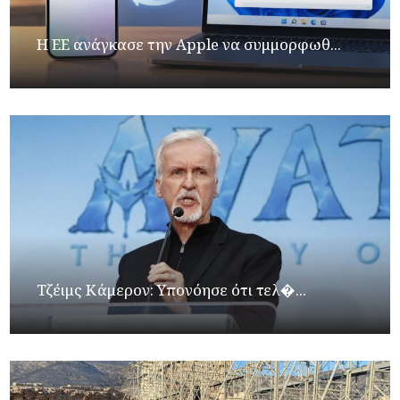
H ΕΕ ανάγκασε την Apple να συμμορφωθ...
Τζέιμς Κάμερον: Υπονόησε ότι τελ�...