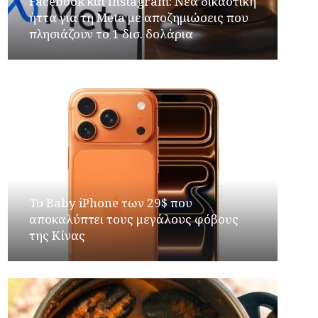
Facebook και Instagram: Νέα δικαστική
ήττα για τη Meta με αποζημιώσεις που
πλησιάζουν το 1 δισ. δολάρια
Το Baby iPhone των 29$ που
αποκαλύπτει τους μεγάλους φόβους
της Κίνας