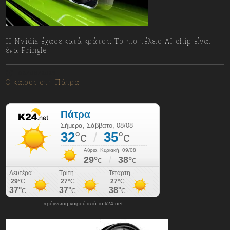
Η Nvidia έχασε κατά κράτος: Το πιο τέλειο AI chip είναι
ένα Pringle
08/08/2026
Ο καιρός στη Πάτρα
πρόγνωση καιρού από το k24.net