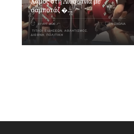
Χαμός στη Λιθουανία με
σαμποτάζ �...
07 ΑΥΓ 2026
0 ΣΧΌΛΙΑ
ΤΊΤΛΟΙ ΕΙΔΉΣΕΩΝ
,
ΑΘΛΗΤΙΣΜΌΣ
,
ΔΙΕΘΝΉ
,
ΠΟΛΙΤΙΚΉ