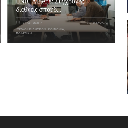
UNIC Athens: Σύγχρονες,
διεθνείς σπουδ...
07 ΑΥΓ 2026
0 ΣΧΌΛΙΑ
ΤΊΤΛΟΙ ΕΙΔΉΣΕΩΝ
,
ΚΟΙΝΩΝΊΑ
,
ΠΟΛΙΤΙΚΉ