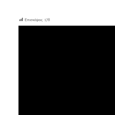
Επισκέψεις:
178