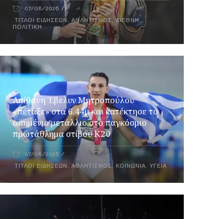
07/08/2026
ΤΊΤΛΟΙ ΕΙΔΉΣΕΩΝ
,
ΑΘΛΗΤΙΣΜΌΣ
,
ΔΙΕΘΝΉ
,
ΠΟΛΙΤΙΚΉ
Απίθανη Έβελυν Μητροπούλου
«πέταξε» στα 6.44μ και κατέκτησε το
ασημένιο μετάλλιο στο παγκόσμιο
πρωτάθλημα στίβου Κ20
07/08/2026
ΤΊΤΛΟΙ ΕΙΔΉΣΕΩΝ
,
ΑΘΛΗΤΙΣΜΌΣ
,
ΚΟΙΝΩΝΙΑ
,
ΥΓΕΊΑ