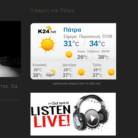
Ο καιρός στη Πάτρα
πρόγνωση καιρού από το k24.net
του. Για