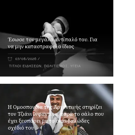
Έσωσε τον μεγάλο αντίπαλό του. Για
να μην καταστραφεί ο ίδιος
07/08/2026
ΤΊΤΛΟΙ ΕΙΔΉΣΕΩΝ
,
ΠΟΛΙΤΙΣΜΌΣ
,
ΥΓΕΊΑ
Η Ομοσπονδία της Αργεντινής στηρίζει
τον Τζιάνι Ινφαντίνο, παρά το σάλο που
έχει ξεσπάσει με το σκανδαλώδες
σχέδιό του