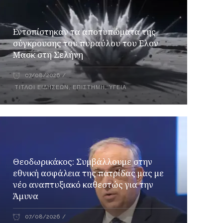
Εντοπίστηκαν τα αποτυπώματα της
σύγκρουσης του πυραύλου του Ελον
Μασκ στη Σελήνη
07/08/2026
ΤΊΤΛΟΙ ΕΙΔΉΣΕΩΝ
,
ΕΠΙΣΤΉΜΗ
,
ΥΓΕΊΑ
Θεοδωρικάκος: Συμβάλλουμε στην
εθνική ασφάλεια της πατρίδας μας με
νέο αναπτυξιακό καθεστώς για την
Άμυνα
07/08/2026