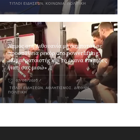
ΤΊΤΛΟΙ ΕΙΔΉΣΕΩΝ
,
ΚΟΙΝΩΝΊΑ
,
ΠΟΛΙΤΙΚΉ
Χαμός στη Λιθουανία με σαμποτάζ σε
προσπάθεια ρεκόρ στο powerlifting:
«Είμαι ρατσιστής και το έκανα επίτηδες
γιατί σας μισώ»
07/08/2026
ΤΊΤΛΟΙ ΕΙΔΉΣΕΩΝ
,
ΑΘΛΗΤΙΣΜΌΣ
,
ΔΙΕΘΝΉ
,
ΠΟΛΙΤΙΚΉ