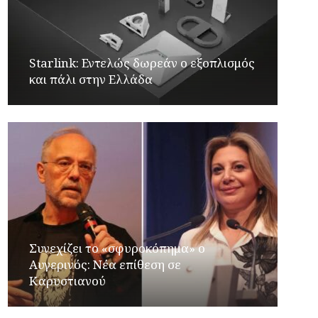
Starlink: Εντελώς δωρεάν ο εξοπλισμός
και πάλι στην Ελλάδα
Συνεχίζει το «σφυροκόπημα» ο
Αυγερινός: Νέα επίθεση σε
Καρυστιανού