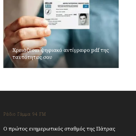
Χρειάζεσαι ψηφιακό αντίγραφο pdf της
ταυτότητας σου
Ράδιο Γάμμα 94 FM
Ο πρώτος ενημερωτικός σταθμός της Πάτρας