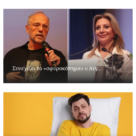
Συνεχίζει το «σφυροκόπημα» ο Αυγ...