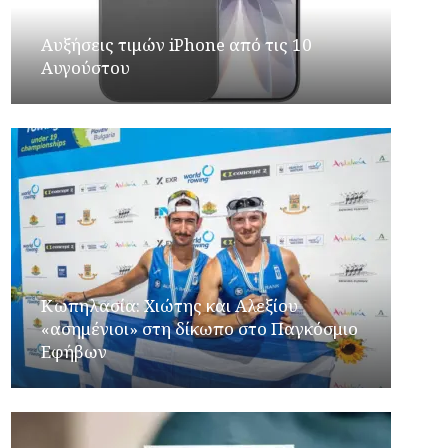
Αυξήσεις τιμών iPhone από τις 10
Αυγούστου
Κωπηλασία: Χιώτης και Αλεξίου
«ασημένιοι» στη δίκωπο στο Παγκόσμιο
Εφήβων