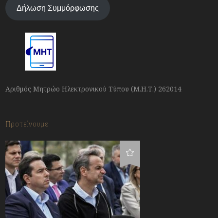
Δήλωση Συμμόρφωσης
Αριθμός Μητρώο Ηλεκτρονικού Τύπου (Μ.Η.Τ.) 262014
Προτείνουμε