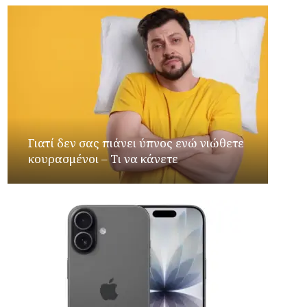
Γιατί δεν σας πιάνει ύπνος ενώ νιώθετε
κουρασμένοι – Τι να κάνετε