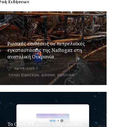
Ροή Ειδήσεων
Ρωσικές επιθέσεις σε πετρελαϊκές
εγκαταστάσεις της Naftogaz στη
ανατολική Ουκρανία
09/08/2026
ΤΊΤΛΟΙ ΕΙΔΉΣΕΩΝ
,
ΔΙΕΘΝΉ
,
ΠΟΛΙΤΙΚΉ
Το ChatGPT φέρνει απεριόριστες