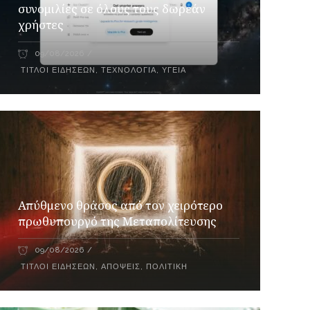
συνομιλίες σε όλους τους δωρεάν
χρήστες
09/08/2026
ΤΊΤΛΟΙ ΕΙΔΉΣΕΩΝ
,
ΤΕΧΝΟΛΟΓΊΑ
,
ΥΓΕΊΑ
Απύθμενο θράσος από τον χειρότερο
πρωθυπουργό της Μεταπολίτευσης
09/08/2026
ΤΊΤΛΟΙ ΕΙΔΉΣΕΩΝ
,
ΑΠΌΨΕΙΣ
,
ΠΟΛΙΤΙΚΉ