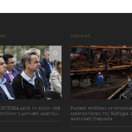
υμε
Δημοφιλή
ΡΟΥΣΜΑ μετά το άλλο! «ΘΑ
Ρωσικές επιθέσεις σε πετρελα
ιτέλους η μιντιακή ομερτά;»
εγκαταστάσεις της Naftogaz 
ανατολική Ουκρανία
023
09/08/2026