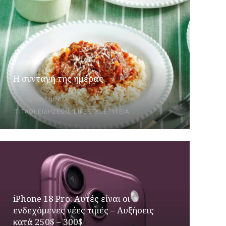
Η συνταγή της ημέρας
09/08/2026
ΤΊΤΛΟΙ ΕΙΔΉΣΕΩΝ
,
LIFESTYLE
,
ΥΓΕΊΑ
iPhone 18 Pro: Αυτές είναι οι
ενδεχόμενες νέες τιμές – Αυξήσεις
κατά 250$ – 300$