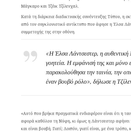
Μάγκαρο και Τζέικ Τζίλενχαλ.
Κατά τη διάρκεια διαδικτυακής συνέντευξης Τύπου, η σκ
από τον συγκλονιστικό αντίκτυπο που άφησε η Έλσα Λάν
συμμετοχής της στην οθόνη.
«Η Έλσα Λάντσεστερ, η αυθεντική 
γοητεία. Η εμφάνισή της και μόνο 
παρακολούθησα την ταινία, την οπο
έναν βουβό ρόλο», δήλωσε η Τζίλε
«Αυτό που βρήκα πραγματικά ενδιαφέρον είναι ότι η τα
αφορά καθόλου τη Νύφη, κι όμως η Λάντσεστερ αφήνει 
και είναι βουβή. Γιατί; Λοιπόν, γιατί είναι, με ένα τρόπ