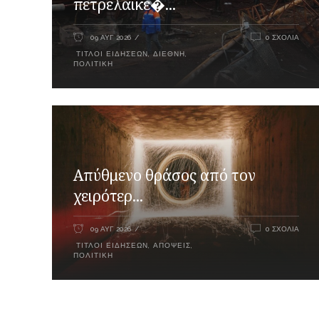
πετρελαϊκέ�...
09 ΑΥΓ 2026
0 ΣΧΌΛΙΑ
ΤΊΤΛΟΙ ΕΙΔΉΣΕΩΝ
,
ΔΙΕΘΝΉ
,
ΠΟΛΙΤΙΚΉ
Απύθμενο θράσος από τον
χειρότερ...
09 ΑΥΓ 2026
0 ΣΧΌΛΙΑ
ΤΊΤΛΟΙ ΕΙΔΉΣΕΩΝ
,
ΑΠΌΨΕΙΣ
,
ΠΟΛΙΤΙΚΉ