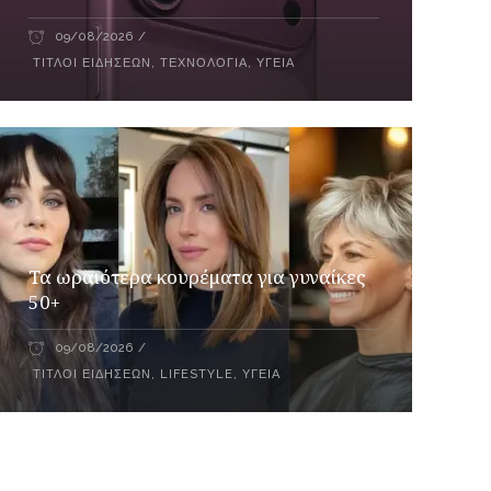
09/08/2026
ΤΊΤΛΟΙ ΕΙΔΉΣΕΩΝ
,
ΤΕΧΝΟΛΟΓΊΑ
,
ΥΓΕΊΑ
Τα ωραιότερα κουρέματα για γυναίκες
50+
09/08/2026
ΤΊΤΛΟΙ ΕΙΔΉΣΕΩΝ
,
LIFESTYLE
,
ΥΓΕΊΑ