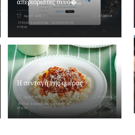
απεριόριστες συνο�...
09 ΑΥΓ 2026
0 ΣΧΌΛΙΑ
ΤΊΤΛΟΙ ΕΙΔΉΣΕΩΝ
,
ΤΕΧΝΟΛΟΓΊΑ
,
ΥΓΕΊΑ
Η συνταγή της ημέρας
09 ΑΥΓ 2026
0 ΣΧΌΛΙΑ
ΤΊΤΛΟΙ ΕΙΔΉΣΕΩΝ
,
LIFESTYLE
,
ΥΓΕΊΑ