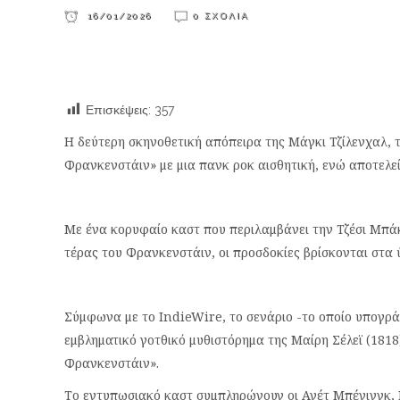
16/01/2026
0 ΣΧΌΛΙΑ
Επισκέψεις:
357
Η δεύτερη σκηνοθετική απόπειρα της Μάγκι Τζίλενχαλ, 
Φρανκενστάιν» με μια πανκ ροκ αισθητική, ενώ αποτελε
Με ένα κορυφαίο καστ που περιλαμβάνει την Τζέσι Μπάκ
τέρας του Φρανκενστάιν, οι προσδοκίες βρίσκονται στα 
Σύμφωνα με το IndieWire, το σενάριο -το οποίο υπογράφ
εμβληματικό γοτθικό μυθιστόρημα της Μαίρη Σέλεϊ (1818
Φρανκενστάιν».
Το εντυπωσιακό καστ συμπληρώνουν οι Ανέτ Μπένινγκ, 