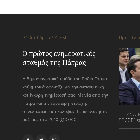
Ράδιο Γάμμα 94 FM
Προτείνο
Ο πρώτος ενημερωτικός
σταθμός της Πάτρας
Η δημοσιογραφική ομάδα του Ραδιο Γάμμα
καθημερινά φροντίζει για την αντικειμενική
και έγκυρη ενημέρωσή σας. Με νέα από την
Πάτρα και την ευρύτερη περιοχή,
συνεντεύξεις, αποκαλύψεις. Επικοινωνήστε
ΤΟ ΕΝΑ Κ
μαζί μας στο 2610.390.000
ΣΠΑΣΕΙ επ
13/07/2