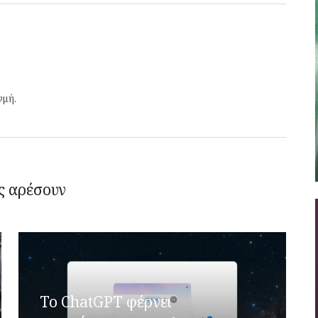
γμή.
ς αρέσουν
Το ChatGPT φέρνει