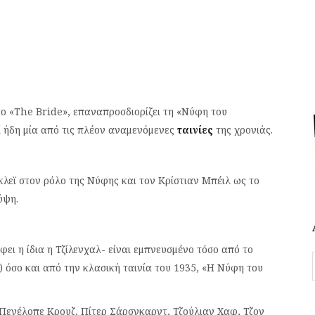
το «The Bride», επαναπροσδιορίζει τη «Νύφη του
ί ήδη μία από τις πλέον αναμενόμενες
ταινίες
της χρονιάς.
λεϊ στον ρόλο της Νύφης και τον Κρίστιαν Μπέιλ ως το
ύψη.
ει η ίδια η Τζίλενχαλ- είναι εμπνευσμένο τόσο από το
) όσο και από την κλασική ταινία του 1935, «Η Νύφη του
Πενέλοπε Κρουζ, Πίτερ Σάρσγκαρντ, Τζούλιαν Χαφ, Τζον