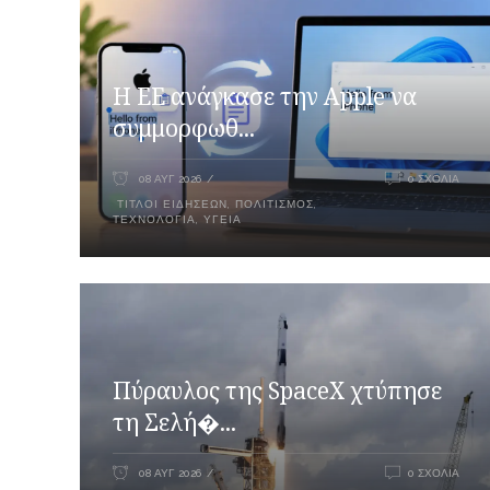
H ΕΕ ανάγκασε την Apple να
συμμορφωθ...
08 ΑΥΓ 2026
0 ΣΧΌΛΙΑ
ΤΊΤΛΟΙ ΕΙΔΉΣΕΩΝ
,
ΠΟΛΙΤΙΣΜΌΣ
,
ΤΕΧΝΟΛΟΓΊΑ
,
ΥΓΕΊΑ
Πύραυλος της SpaceX χτύπησε
τη Σελή�...
08 ΑΥΓ 2026
0 ΣΧΌΛΙΑ