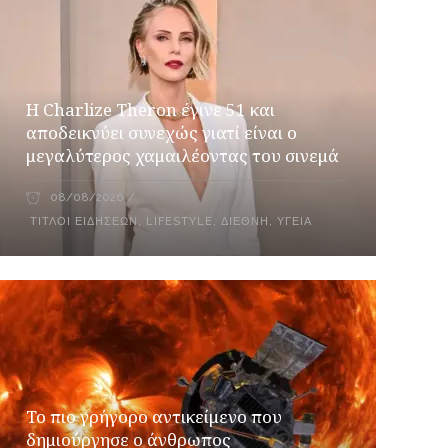
Η Charlize Theron έγινε 51 και
αποδεικνύει συνεχώς γιατί είναι ο
μεγαλύτερος χαμαιλέοντας του σινεμά
08/08/2026
ΤΊΤΛΟΙ ΕΙΔΉΣΕΩΝ
,
LIFESTYLE
,
ΔΙΕΘΝΉ
,
ΥΓΕΊΑ
Το πιο γρήγορο αντικείμενο που
δημιούργησε ο άνθρωπος