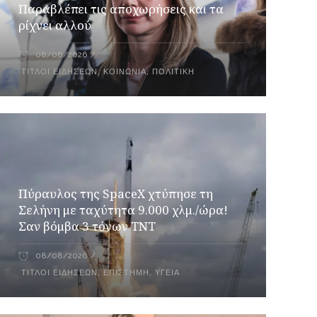
Παραβλέπει τις αποχωρήσεις και τα
ρίχνει αλλού
08/08/2026
ΤΊΤΛΟΙ ΕΙΔΉΣΕΩΝ
,
ΚΟΙΝΩΝΊΑ
,
ΠΟΛΙΤΙΚΉ
Πύραυλος της SpaceX χτύπησε τη
Σελήνη με ταχύτητα 9.000 χλμ./ώρα!
Σαν βόμβα 3 τόνων TNT
08/08/2026
ΤΊΤΛΟΙ ΕΙΔΉΣΕΩΝ
,
ΕΠΙΣΤΉΜΗ
,
ΥΓΕΊΑ