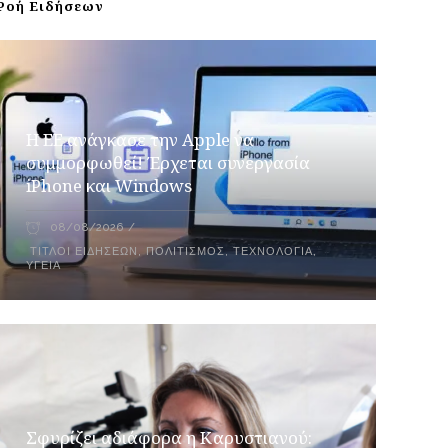
Ροή Ειδήσεων
H ΕΕ ανάγκασε την Apple να
συμμορφωθεί! Έρχεται συνεργασία
iPhone και Windows
08/08/2026
ΤΊΤΛΟΙ ΕΙΔΉΣΕΩΝ
,
ΠΟΛΙΤΙΣΜΌΣ
,
ΤΕΧΝΟΛΟΓΊΑ
,
ΥΓΕΊΑ
Σφυρίζει αδιάφορα η Καρυστιανού: