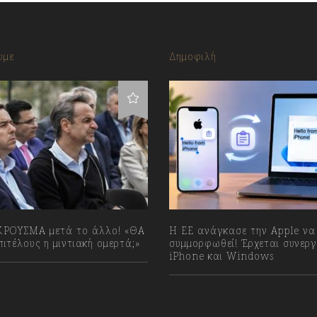
υμε
Δημοφιλή
ΡΟΥΣΜΑ μετά το άλλο! «ΘΑ
H ΕΕ ανάγκασε την Apple να
ιτέλους η μιντιακή ομερτά;»
συμμορφωθεί! Έρχεται συνερ
iPhone και Windows
023
08/08/2026