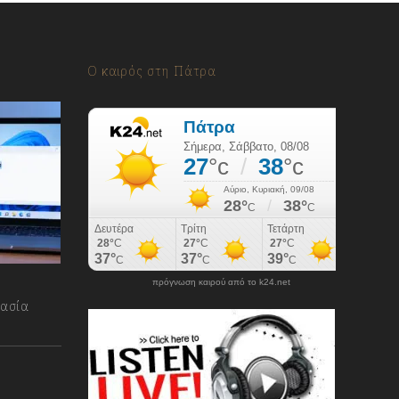
Ο καιρός στη Πάτρα
πρόγνωση καιρού από το k24.net
γασία