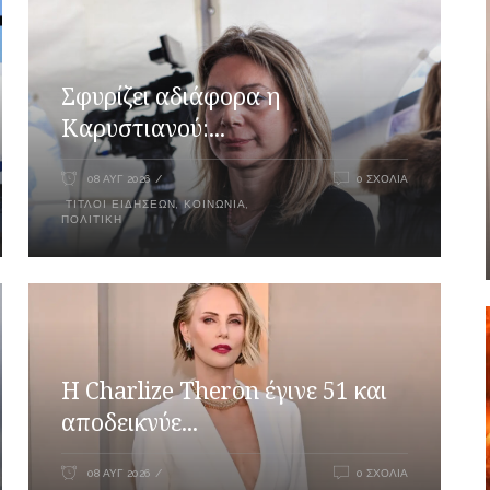
Σφυρίζει αδιάφορα η
Καρυστιανού:...
08 ΑΥΓ 2026
0 ΣΧΌΛΙΑ
ΤΊΤΛΟΙ ΕΙΔΉΣΕΩΝ
,
ΚΟΙΝΩΝΊΑ
,
ΠΟΛΙΤΙΚΉ
Η Charlize Theron έγινε 51 και
αποδεικνύε...
08 ΑΥΓ 2026
0 ΣΧΌΛΙΑ