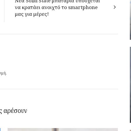
Νέα Solid State μπαταρία υπόσχεται
να κρατάει ανοιχτό το smartphone
μας για μέρες!
γμή.
ς αρέσουν