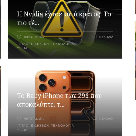
Η Nvidia έχασε κατά κράτος: Το
πιο τέ...
08 ΑΥΓ 2026
0 ΣΧΌΛΙΑ
ΤΊΤΛΟΙ ΕΙΔΉΣΕΩΝ
,
ΤΕΧΝΟΛΟΓΊΑ
,
ΥΓΕΊΑ
Το Baby iPhone των 29$ που
αποκαλύπτει τ...
08 ΑΥΓ 2026
0 ΣΧΌΛΙΑ
ΤΊΤΛΟΙ ΕΙΔΉΣΕΩΝ
,
ΤΕΧΝΟΛΟΓΊΑ
,
ΥΓΕΊΑ