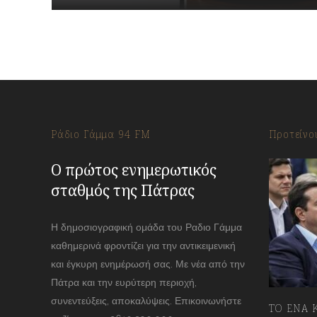
Ράδιο Γάμμα 94 FM
Προτείνο
Ο πρώτος ενημερωτικός
σταθμός της Πάτρας
Η δημοσιογραφική ομάδα του Ραδιο Γάμμα
καθημερινά φροντίζει για την αντικειμενική
και έγκυρη ενημέρωσή σας. Με νέα από την
Πάτρα και την ευρύτερη περιοχή,
συνεντεύξεις, αποκαλύψεις. Επικοινωνήστε
ΤΟ ΕΝΑ Κ