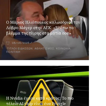
Ο Μάριος Ηλιόπουλος καλωσόρισε τον
Λόβρο Μάγερ στην ΑΕΚ: «Βλέπω το
βλέμμα της τίγρης στα μάτια σου»
08/08/2026
ΤΊΤΛΟΙ ΕΙΔΉΣΕΩΝ
,
ΑΘΛΗΤΙΣΜΌΣ
,
ΚΟΙΝΩΝΊΑ
,
ΠΟΛΙΤΙΚΉ
Η Nvidia έχασε κατά κράτος: Το πιο
τέλειο AI chip είναι ένα Pringle