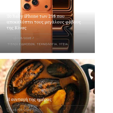
Το Baby iPhone των 29$ που
αποκαλύπτει τους μεγάλους φόβους
της Κίνας
08/08/2026
ΤΊΤΛΟΙ ΕΙΔΉΣΕΩΝ
,
ΤΕΧΝΟΛΟΓΊΑ
,
ΥΓΕΊΑ
Η συνταγή της ημέρας
08/08/2026