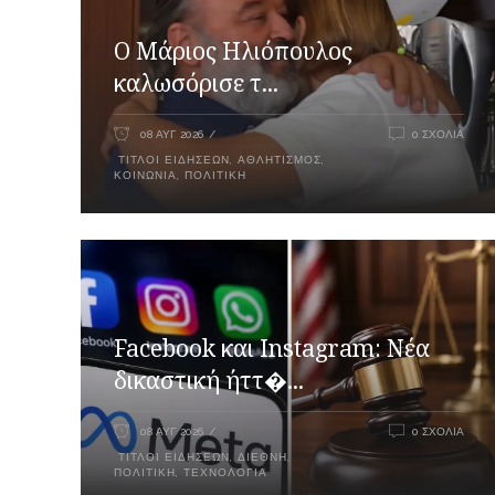
Ο Μάριος Ηλιόπουλος
καλωσόρισε τ...
08 ΑΥΓ 2026
0 ΣΧΌΛΙΑ
ΤΊΤΛΟΙ ΕΙΔΉΣΕΩΝ
,
ΑΘΛΗΤΙΣΜΌΣ
,
ΚΟΙΝΩΝΊΑ
,
ΠΟΛΙΤΙΚΉ
Facebook και Instagram: Νέα
δικαστική ήττ�...
08 ΑΥΓ 2026
0 ΣΧΌΛΙΑ
ΤΊΤΛΟΙ ΕΙΔΉΣΕΩΝ
,
ΔΙΕΘΝΉ
,
ΠΟΛΙΤΙΚΉ
,
ΤΕΧΝΟΛΟΓΊΑ