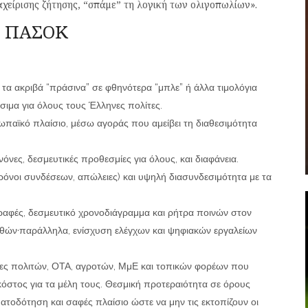
χείρισης ζήτησης, “σπάμε” τη λογική των ολιγοπωλίων».
ου ΠΑΣΟΚ
 τα ακριβά “πράσινα” σε φθηνότερα “μπλε” ή άλλα τιμολόγια
σιμα για όλους τους Έλληνες πολίτες.
παϊκό πλαίσιο, μέσω αγοράς που αμείβει τη διαθεσιμότητα
ες, δεσμευτικές προθεσμίες για όλους, και διαφάνεια.
ρόνοι συνδέσεων, απώλειες) και υψηλή διασυνδεσιμότητα με τα
γραφές, δεσμευτικό χρονοδιάγραμμα και ρήτρα ποινών στον
θών·παράλληλα, ενίσχυση ελέγχων και ψηφιακών εργαλείων
ητες πολιτών, ΟΤΑ, αγροτών, ΜμΕ και τοπικών φορέων που
κόστος για τα μέλη τους. Θεσμική προτεραιότητα σε όρους
οδότηση και σαφές πλαίσιο ώστε να μην τις εκτοπίζουν οι