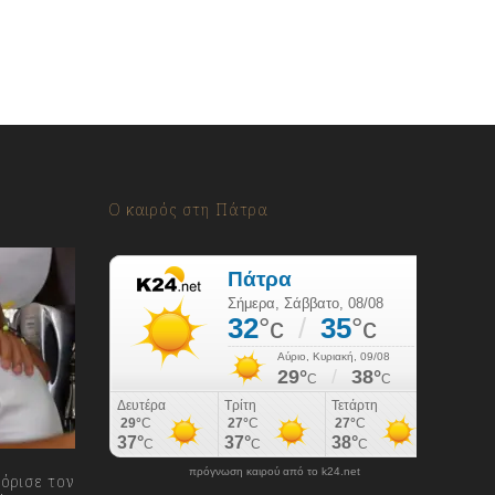
Ο καιρός στη Πάτρα
πρόγνωση καιρού από το k24.net
όρισε τον