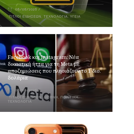
08/08/2026
ΤΊΤΛΟΙ ΕΙΔΉΣΕΩΝ
,
ΤΕΧΝΟΛΟΓΊΑ
,
ΥΓΕΊΑ
Facebook και Instagram: Νέα
δικαστική ήττα για τη Meta με
αποζημιώσεις που πλησιάζουν το 1 δισ.
δολάρια
08/08/2026
ΤΊΤΛΟΙ ΕΙΔΉΣΕΩΝ
,
ΔΙΕΘΝΉ
,
ΠΟΛΙΤΙΚΉ
,
ΤΕΧΝΟΛΟΓΊΑ