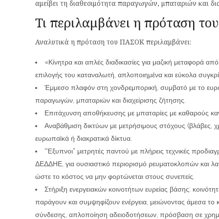
αμείβει τη διαθεσιμότητα παραγωγών, μπαταριών και δια
Τι περιλαμβάνει η πρόταση τ
Αναλυτικά η πρόταση του ΠΑΣΟΚ περιλαμβάνει:
«Κίνητρα και απλές διαδικασίες για μαζική μεταφορά από
επιλογής του καταναλωτή, απλοποιημένα και εύκολα συγκρί
Έμμεσο πλαφόν στη χονδρεμπορική, συμβατό με το ευρω
παραγωγών, μπαταριών και διαχείρισης ζήτησης.
Επιτάχυνση αποθήκευσης με μπαταρίες με καθαρούς κανόν
Αναβάθμιση δικτύων με μετρήσιμους στόχους (βλάβες, χ
ευρωπαϊκά ή διακρατικά δίκτυα.
“Έξυπνοι” μετρητές παντού με πλήρεις τεχνικές προδια
ΔΕΔΔΗΕ, για ουσιαστικό περιορισμό ρευματοκλοπών και λα
ώστε το κόστος να μην φορτώνεται στους συνεπείς.
Στήριξη ενεργειακών κοινοτήτων ευρείας βάσης: κοινότ
παράγουν και συμψηφίζουν ενέργεια, μειώνοντας άμεσα το 
σύνδεσης, απλοποίηση αδειοδοτήσεων, πρόσβαση σε χρηματ