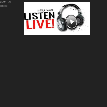
έπω το
 σου»