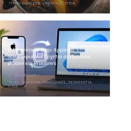
ΤΊΤΛΟΙ ΕΙΔΉΣΕΩΝ
,
LIFESTYLE
,
ΥΓΕΊΑ
H ΕΕ ανάγκασε την Apple να
συμμορφωθεί! Έρχεται συνεργασία
iPhone και Windows
08/08/2026
ΤΊΤΛΟΙ ΕΙΔΉΣΕΩΝ
,
ΠΟΛΙΤΙΣΜΌΣ
,
ΤΕΧΝΟΛΟΓΊΑ
,
ΥΓΕΊΑ