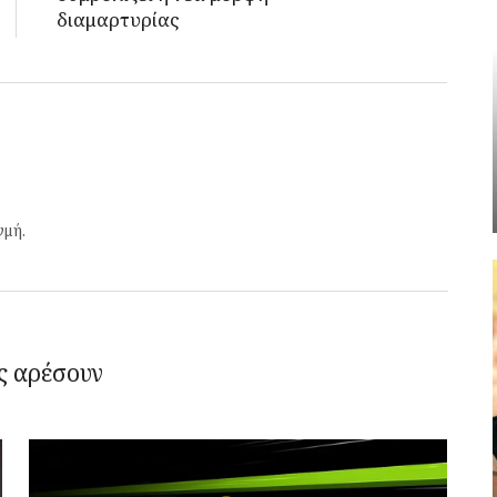
διαμαρτυρίας
γμή.
ς αρέσουν