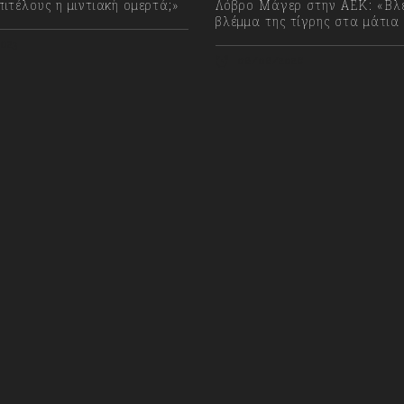
ιτέλους η μιντιακή ομερτά;»
Λόβρο Μάγερ στην ΑΕΚ: «Βλ
βλέμμα της τίγρης στα μάτια
023
08/08/2026