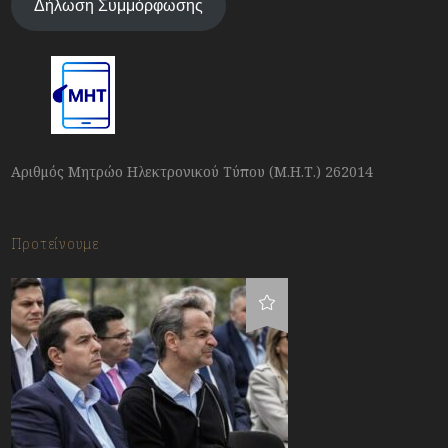
Δήλωση Συμμόρφωσης
Αριθμός Μητρώο Ηλεκτρονικού Τύπου (Μ.Η.Τ.) 262014
Προτείνουμε