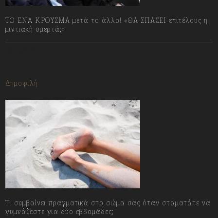
ΤΟ ΕΝΑ ΚΡΟΥΣΜΑ μετά το άλλο! «ΘΑ ΣΠΑΣΕΙ επιτέλους η
μιντιακή ομερτά;»
13/07/2023
Δημοφιλή
Τι συμβαίνει πραγματικά στο σώμα σας όταν σταματάτε να
γυμνάζεστε για δύο εβδομάδες;