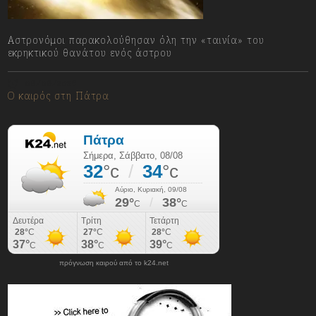
Αστρονόμοι παρακολούθησαν όλη την «ταινία» του
εκρηκτικού θανάτου ενός άστρου
08/08/2026
Ο καιρός στη Πάτρα
πρόγνωση καιρού από το k24.net