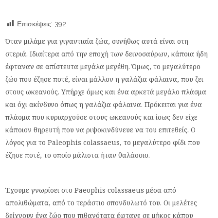
Επισκέψεις:
392
Όταν μιλάμε για γιγαντιαία ζώα, συνήθως αυτά είναι στη
στεριά. Ιδιαίτερα από την εποχή των δεινοσαύρων, κάποια ήδη
έφταναν σε απίστευτα μεγάλα μεγέθη. Όμως, το μεγαλύτερο
ζώο που έζησε ποτέ, είναι μάλλον η γαλάζια φάλαινα, που ζει
στους ωκεανούς. Υπήρχε όμως και ένα αρκετά μεγάλο πλάσμα
και όχι ακίνδυνο όπως η γαλάζια φάλαινα. Πρόκειται για ένα
πλάσμα που κυριαρχούσε στους ωκεανούς και ίσως δεν είχε
κάποιον θηρευτή που να ριψοκινδύνευε να του επιτεθείς. Ο
λόγος για το Paleophis colassaeus, το μεγαλύτερο φίδι που
έζησε ποτέ, το οποίο μάλιστα ήταν θαλάσσιο.
Έχουμε γνωρίσει στο Paeophis colassaeus μέσα από
απολιθώματα, από το τεράστιο σπονδυλωτό του. Οι μελέτες
δείχνουν ένα ζώο που πιθανότατα έφτανε σε μήκος κάπου