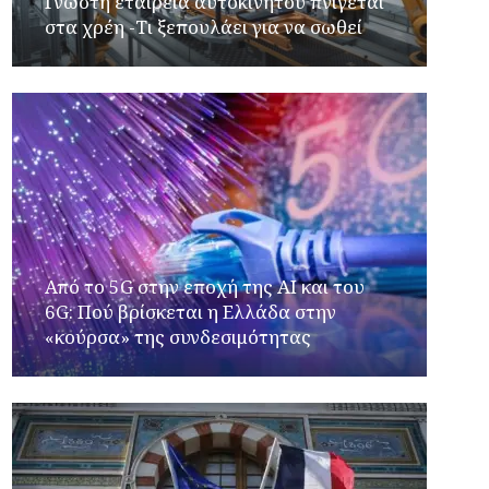
Γνωστή εταιρεία αυτοκινήτου πνίγεται
στα χρέη -Τι ξεπουλάει για να σωθεί
Από το 5G στην εποχή της AI και του
6G: Πού βρίσκεται η Ελλάδα στην
«κούρσα» της συνδεσιμότητας