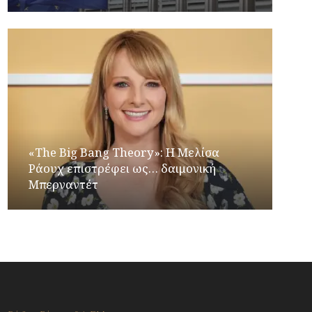
«The Big Bang Theory»: Η Μελίσα
Ράουχ επιστρέφει ως… δαιμονική
Μπερναντέτ