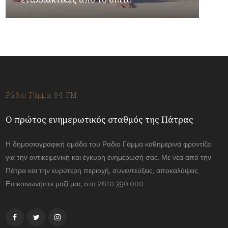
Ράδιο Γάμμα 94 FM
Ο πρώτος ενημερωτικός σταθμός της Πάτρας
Η δημοσιογραφική ομάδα του Ραδιο Γάμμα καθημερινά φροντίζει
για την αντικειμενική και έγκυρη ενημέρωσή σας. Με νέα από την
Πάτρα και την ευρύτερη περιοχή, συνεντεύξεις, αποκαλύψεις.
Επικοινωνήστε μαζί μας στο 2610.390.000