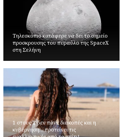
Τηλεσκόπιο κατάφερε να δει το σημείο
προσκρουσης του πυραύλο της SpaceX
στη Σελήνη
1 στους 2 δεν πάνε διακοπές και η
κυβέρνηση… προτείνει τις
εναλλακτικές από το σπίτι!