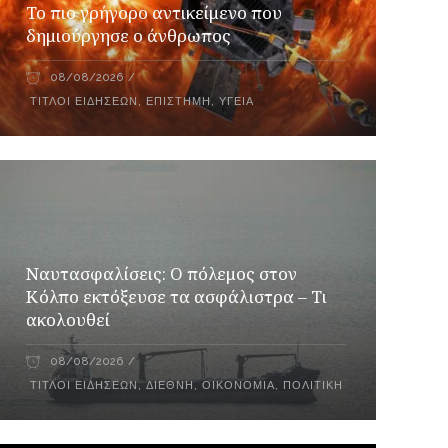
Το πιο γρήγορο αντικείμενο που
δημιούργησε ο άνθρωπος
08/08/2026
ΤΊΤΛΟΙ ΕΙΔΉΣΕΩΝ
,
ΕΠΙΣΤΉΜΗ
,
ΥΓΕΊΑ
Ναυτασφαλίσεις: Ο πόλεμος στον
Κόλπο εκτόξευσε τα ασφάλιστρα – Τι
ακολουθεί
08/08/2026
ΤΊΤΛΟΙ ΕΙΔΉΣΕΩΝ
,
ΔΙΕΘΝΉ
,
ΟΙΚΟΝΟΜΊΑ
,
ΠΟΛΙΤΙΚΉ