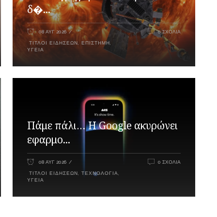
δ�...
08 ΑΥΓ 2026
0 ΣΧΌΛΙΑ
ΤΊΤΛΟΙ ΕΙΔΉΣΕΩΝ
,
ΕΠΙΣΤΉΜΗ
,
ΥΓΕΊΑ
Πάμε πάλι… Η Google ακυρώνει
εφαρμο...
08 ΑΥΓ 2026
0 ΣΧΌΛΙΑ
ΤΊΤΛΟΙ ΕΙΔΉΣΕΩΝ
,
ΤΕΧΝΟΛΟΓΊΑ
,
ΥΓΕΊΑ