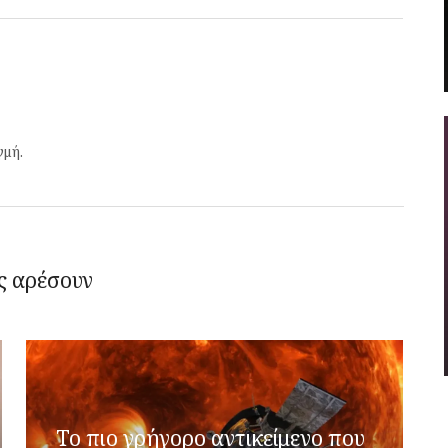
γμή.
ς αρέσουν
Το πιο γρήγορο αντικείμενο που