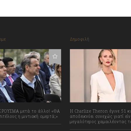
υμε
Δημοφιλή
ΡΟΥΣΜΑ μετά το άλλο! «ΘΑ
Η Charlize Theron έγινε 51 κ
ιτέλους η μιντιακή ομερτά;»
αποδεικνύει συνεχώς γιατί είν
μεγαλύτερος χαμαιλέοντας τ
023