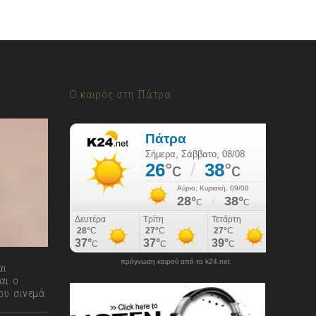
Ο καιρός στη Πάτρα
πρόγνωση καιρού από το k24.net
αι
αι ο
ου σινεμά