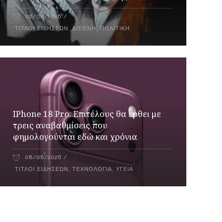
08/08/2026
ΤΊΤΛΟΙ ΕΙΔΉΣΕΩΝ
,
ΔΙΕΘΝΉ
,
ΠΟΛΙΤΙΚΉ
IPhone 18 Pro: Επιτέλους θα έρθει με
τρεις αναβαθμίσεις που
φημολογούνται εδώ και χρόνια
08/08/2026
ΤΊΤΛΟΙ ΕΙΔΉΣΕΩΝ
,
ΤΕΧΝΟΛΟΓΊΑ
,
ΥΓΕΊΑ