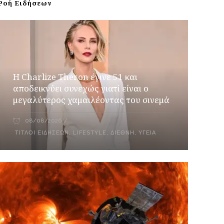
Ροή Ειδήσεων
Η Charlize Theron έγινε 51 και
αποδεικνύει συνεχώς γιατί είναι ο
μεγαλύτερος χαμαιλέοντας του σινεμά
08/08/2026
ΤΊΤΛΟΙ ΕΙΔΉΣΕΩΝ
,
LIFESTYLE
,
ΔΙΕΘΝΉ
,
ΥΓΕΊΑ