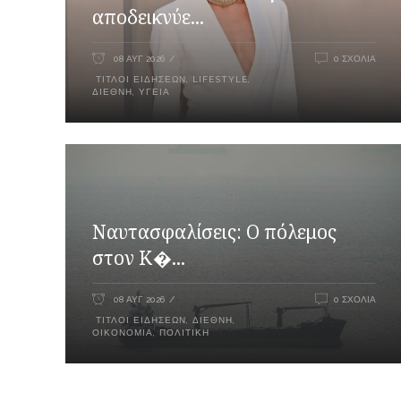
αποδεικνύε...
08 ΑΥΓ 2026
0 ΣΧΌΛΙΑ
ΤΊΤΛΟΙ ΕΙΔΉΣΕΩΝ
,
LIFESTYLE
,
ΔΙΕΘΝΉ
,
ΥΓΕΊΑ
Ναυτασφαλίσεις: Ο πόλεμος
στον Κ�...
08 ΑΥΓ 2026
0 ΣΧΌΛΙΑ
ΤΊΤΛΟΙ ΕΙΔΉΣΕΩΝ
,
ΔΙΕΘΝΉ
,
ΟΙΚΟΝΟΜΊΑ
,
ΠΟΛΙΤΙΚΉ