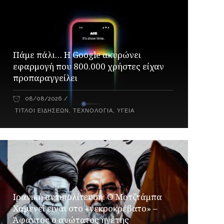
Πάμε πάλι… Η Google ακυρώνει
εφαρμογή που 800.000 χρήστες είχαν
προπαραγγείλει
08/08/2026
ΤΊΤΛΟΙ ΕΙΔΉΣΕΩΝ
,
ΤΕΧΝΟΛΟΓΊΑ
,
ΥΓΕΊΑ
Ιρανική αντιπολίτευση: Ο Μοτζτάμπα
Χαμενεΐ είναι στο «νεκροκρέβατο» –
Άφαντος ο ανώτατος ηγέτης