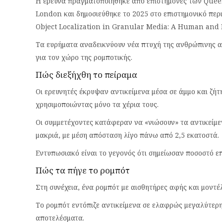
Η έρευνα πραγματοποιήθηκε από επιστήμονες των Queen
London και δημοσιεύθηκε το 2025 στο επιστημονικό περιο
Object Localization in Granular Media: A Human and 
Τα ευρήματα αναδεικνύουν νέα πτυχή της ανθρώπινης α
για τον χώρο της ρομποτικής.
Πώς διεξήχθη το πείραμα
Οι ερευνητές έκρυψαν αντικείμενα μέσα σε άμμο και ζή
χρησιμοποιώντας μόνο τα χέρια τους.
Οι συμμετέχοντες κατάφεραν να «νιώσουν» τα αντικείμε
μακριά, με μέση απόσταση λίγο πάνω από 2,5 εκατοστά.
Εντυπωσιακό είναι το γεγονός ότι σημείωσαν ποσοστό επ
Πώς τα πήγε το ρομπότ
Στη συνέχεια, ένα ρομπότ με αισθητήρες αφής και μοντέ
Το ρομπότ εντόπιζε αντικείμενα σε ελαφρώς μεγαλύτερ
αποτελέσματα.