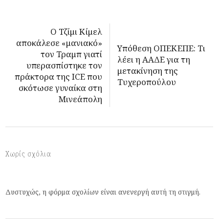
Ο Τζίμι Κίμελ
αποκάλεσε «μανιακό»
Υπόθεση ΟΠΕΚΕΠΕ: Τι
τον Τραμπ γιατί
λέει η ΑΑΔΕ για τη
υπερασπίστηκε τον
μετακίνηση της
πράκτορα της ICE που
Τυχεροπούλου
σκότωσε γυναίκα στη
Μινεάπολη
Χωρίς σχόλια
Δυστυχώς, η φόρμα σχολίων είναι ανενεργή αυτή τη στιγμή.