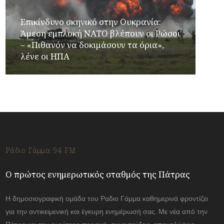
Επικίνδυνο σκηνικό στην Ουκρανία:
Άμεση εμπλοκή ΝΑΤΟ βλέπουν οι Ρώσοι
– «Πιθανόν να δοκιμάσουν τα όρια»,
λένε οι ΗΠΑ
Ράδιο Γάμμα 94 FM
Ο πρώτος ενημερωτικός σταθμός της Πάτρας
Η δημοσιογραφική ομάδα του Ραδιο Γάμμα καθημερινά φροντίζει
για την αντικειμενική και έγκυρη ενημέρωσή σας. Με νέα από την