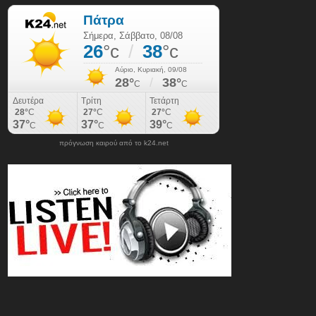
πρόγνωση καιρού από το k24.net