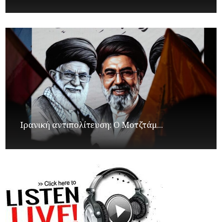
Ιρανική αντιπολίτευση: Ο Μοτζτάμ...