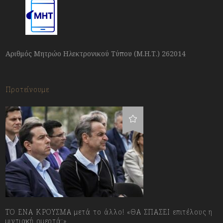
Αριθμός Μητρώο Ηλεκτρονικού Τύπου (Μ.Η.Τ.) 262014
Προτείνουμε
ΤΟ ΕΝΑ ΚΡΟΥΣΜΑ μετά το άλλο! «ΘΑ ΣΠΑΣΕΙ επιτέλους η
μιντιακή ομερτά;»