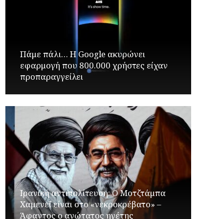
Πάμε πάλι… Η Google ακυρώνει
εφαρμογή που 800.000 χρήστες είχαν
προπαραγγείλει
Ιρανική αντιπολίτευση: Ο Μοτζτάμπα
Χαμενεΐ είναι στο «νεκροκρέβατο» –
Άφαντος ο ανώτατος ηγέτης