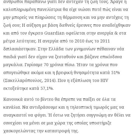
άνθρωποι παραπάνω γιατί δεν άντεχαν τη ζωή τους. Άραγε η
καλοπληρωμένη πανελίστρια θα είχε νιώσει ποτέ πώς είναι να
μην μπορείς να πληρώσεις τη θέρμανση και να μην αντέχεις τη
ζωή σου; Η αύξηση με βάση διεθνείς έρευνες που αναδείχθηκαν
και από τον έγκριτο Guardian οφείλεται στην ανεργία & στα
μέτρα λιτότητας. Η ανεργία από το 2010 έως το 2011
διπλασιάστηκαν. Στην Ελλάδα των μνημονίων πέθαιναν νέα
παιδιά γιατί δεν είχαν να ζεσταθούν και βάζανε επικίνδυνα
μαγκάλια. Γυρίσαμε 70 χρόνια πίσω. Ήταν τα χρόνια που
απογειώθηκε ακόμα και η βρεφική θνησιμότητα κατά 51%
(Σακελλαρόπουλος, 2014). Που η εξάπλωση του HIV
εκτοξεύτηκε κατά 57,1%.
Κανονικά αυτό το βίντεο θα έπρεπε να παίξει σε όλα τα
κανάλια. Να αντιδράσουμε και η τηλεοπτική τιμωρός μας να
αναγκαστεί να φύγει. Ή έστω να ζητήσει συγγνώμη αν θέλει να
συνεχίσει να μένει σε μια χώρα της οποίας υποστήριζε
χασκογελώντας την καταστροφή της.