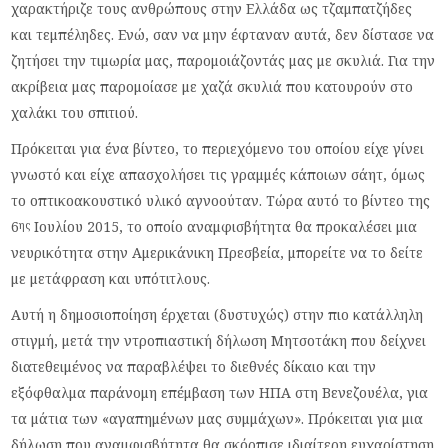
χαρακτήριζε τους ανθρώπους στην Ελλάδα ως τζαμπατζήδες
και τεμπέληδες. Ενώ, σαν να μην έφταναν αυτά, δεν δίστασε να
ζητήσει την τιμωρία μας, παρομοιάζοντάς μας με σκυλιά. Για την
ακρίβεια μας παρομοίασε με χαζά σκυλιά που κατουρούν στο
χαλάκι του σπιτιού.
Πρόκειται για ένα βίντεο, το περιεχόμενο του οποίου είχε γίνει
γνωστό και είχε απασχολήσει τις γραμμές κάποιων σάητ, όμως
το οπτικοακουστικό υλικό αγνοούταν. Τώρα αυτό το βίντεο της
6
Ιουλίου 2015, το οποίο αναμφισβήτητα θα προκαλέσει μια
ης
νευρικότητα στην Αμερικάνικη Πρεσβεία, μπορείτε να το δείτε
με μετάφραση και υπότιτλους.
Αυτή η δημοσιοποίηση έρχεται (δυστυχώς) στην πιο κατάλληλη
στιγμή, μετά την ντροπιαστική δήλωση Μητσοτάκη που δείχνει
διατεθειμένος να παραβλέψει το διεθνές δίκαιο και την
εξόφθαλμα παράνομη επέμβαση των ΗΠΑ στη Βενεζουέλα, για
τα μάτια των «αγαπημένων μας συμμάχων». Πρόκειται για μια
δήλωση που αναμφισβήτητα θα σκόρπισε ιδιαίτερη ευχαρίστηση