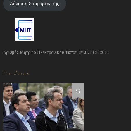
Δήλωση Συμμόρφωσης
Αριθμός Μητρώο Ηλεκτρονικού Τύπου (Μ.Η.Τ.) 262014
Προτείνουμε