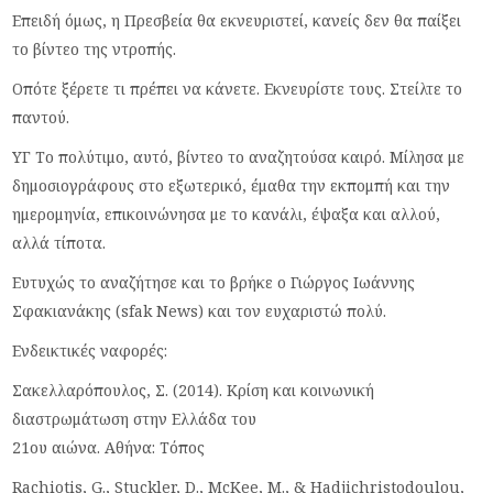
Επειδή όμως, η Πρεσβεία θα εκνευριστεί, κανείς δεν θα παίξει
το βίντεο της ντροπής.
Οπότε ξέρετε τι πρέπει να κάνετε. Εκνευρίστε τους. Στείλτε το
παντού.
ΥΓ Το πολύτιμο, αυτό, βίντεο το αναζητούσα καιρό. Μίλησα με
δημοσιογράφους στο εξωτερικό, έμαθα την εκπομπή και την
ημερομηνία, επικοινώνησα με το κανάλι, έψαξα και αλλού,
αλλά τίποτα.
Ευτυχώς το αναζήτησε και το βρήκε ο Γιώργος Ιωάννης
Σφακιανάκης (sfak News) και τον ευχαριστώ πολύ.
Ενδεικτικές ναφορές:
Σακελλαρόπουλος, Σ. (2014). Κρίση και κοινωνική
διαστρωμάτωση στην Ελλάδα του
21ου αιώνα. Αθήνα: Τόπος
Rachiotis, G., Stuckler, D., McKee, M., & Hadjichristodoulou,