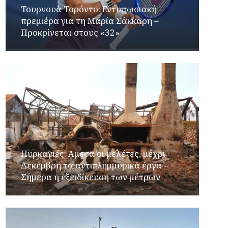
Τουρνουά Τορόντο: Εντυπωσιακή
πρεμιέρα για τη Μαρία Σάκκαρη –
Προκρίνεται στους «32»
Πυρκαγιές: Άμεσα οι μελέτες, μέχρι
Δεκέμβρη τα αντιπλημμυρικά έργα –
Σήμερα η εξειδίκευση των μέτρων