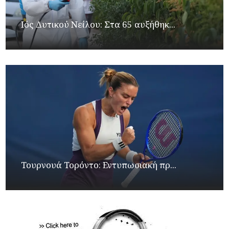
Ιός Δυτικού Νείλου: Στα 65 αυξήθηκ...
Τουρνουά Τορόντο: Εντυπωσιακή πρ...