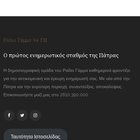
Ράδιο Γάμμα 94 FM
Ο πρώτος ενημερωτικός σταθμός της Πάτρας
Η δημοσιογραφική ομάδα του Ραδιο Γάμμα καθημερινά φροντίζει
για την αντικειμενική και έγκυρη ενημέρωσή σας. Με νέα από την
Πάτρα και την ευρύτερη περιοχή, συνεντεύξεις, αποκαλύψεις.
Επικοινωνήστε μαζί μας στο 2610.390.000
Ταυτότητα Ιστοσελίδας