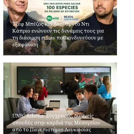
Τζεφ Μπέζος και Λεονάρντο Ντι
Κάπριο ενώνουν τις δυνάμεις τους για
τη διάσωση ειδών που κινδυνεύουν με
εξαφάνιση
UNIC Athens: Σύγχρονες, διεθνείς
σπουδές στην καρδιά της Μεσογείου
από το Πανεπιστήμιο Λευκωσίας