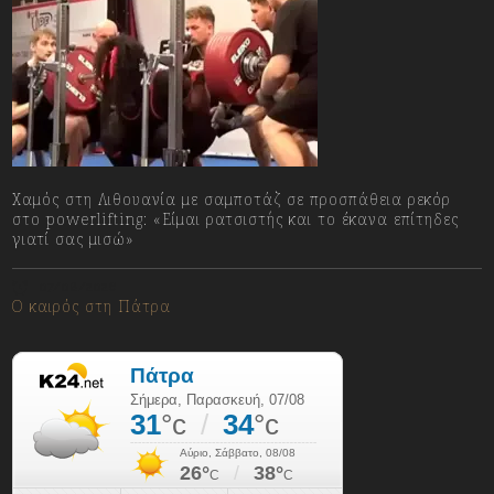
Χαμός στη Λιθουανία με σαμποτάζ σε προσπάθεια ρεκόρ
στο powerlifting: «Είμαι ρατσιστής και το έκανα επίτηδες
γιατί σας μισώ»
07/08/2026
Ο καιρός στη Πάτρα