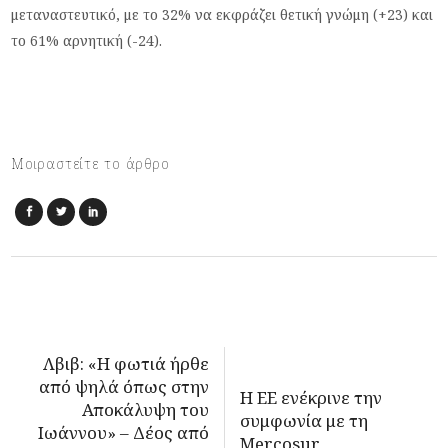
μεταναστευτικό, με το 32% να εκφράζει θετική γνώμη (+23) και
το 61% αρνητική (-24).
Μοιραστείτε το άρθρο
Λβιβ: «Η φωτιά ήρθε
από ψηλά όπως στην
Η ΕΕ ενέκρινε την
Αποκάλυψη του
συμφωνία με τη
Ιωάννου» – Δέος από
Mercosur