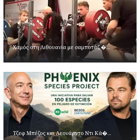
Χαμός στη Λιθουανία με σαμποτάζ �...
Τζεφ Μπέζος και Λεονάρντο Ντι Κά�...