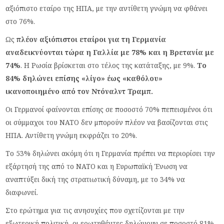
αξιόπιστο εταίρο της ΗΠΑ, με την αντίθετη γνώμη να φθάνει
στο 76%.
Ως
πλέον αξιόπιστοι εταίροι για τη Γερμανία
αναδεικνύονται τώρα η Γαλλία με 78% και η Βρετανία με
74%
. Η Ρωσία βρίσκεται στο τέλος της κατάταξης, με 9%.
Το
84% δηλώνει επίσης «λίγο» έως «καθόλου»
ικανοποιημένο από τον Ντόναλντ Τραμπ.
Οι Γερμανοί φαίνονται επίσης σε ποσοστό 70% πεπεισμένοι ότι
οι σύμμαχοι του ΝΑΤΟ δεν μπορούν πλέον να βασίζονται στις
ΗΠΑ. Αντίθετη γνώμη εκφράζει το 20%.
Το 53% δηλώνει ακόμη ότι η Γερμανία πρέπει να περιορίσει την
εξάρτησή της από το ΝΑΤΟ και η Ευρωπαϊκή Ένωση να
αναπτύξει δική της στρατιωτική δύναμη, με το 34% να
διαφωνεί.
Στο ερώτημα για τις ανησυχίες που σχετίζονται με την
εξωτερική πολιτική, οι ερωτηθέντες δηλώνουν σε ποσοστό 81%