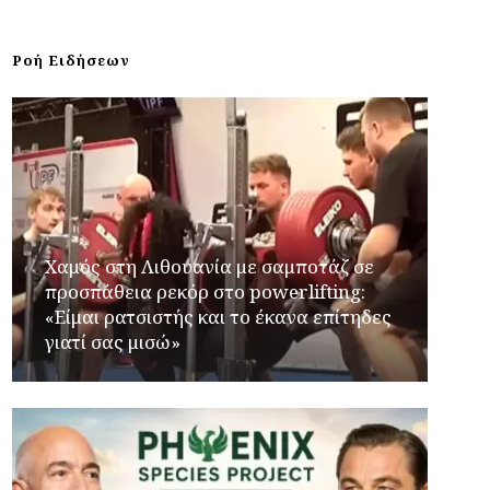
Ροή Ειδήσεων
Χαμός στη Λιθουανία με σαμποτάζ σε
προσπάθεια ρεκόρ στο powerlifting:
«Είμαι ρατσιστής και το έκανα επίτηδες
γιατί σας μισώ»