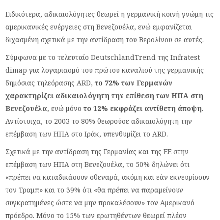
Ειδικότερα, αδικαιολόγητες θεωρεί η γερμανική κοινή γνώμη τις
αμερικανικές ενέργειες στη Βενεζουέλα, ενώ εμφανίζεται
διχασμένη σχετικά με την αντίδραση του Βερολίνου σε αυτές.
Σύμφωνα με το τελευταίο DeutschlandTrend της Infratest
dimap για λογαριασμό του πρώτου καναλιού της γερμανικής
δημόσιας τηλεόρασης ARD,
το 72% των Γερμανών
χαρακτηρίζει αδικαιολόγητη την επίθεση των ΗΠΑ στη
Βενεζουέλα
, ενώ μόνο
το 12% εκφράζει αντίθετη άποψη
.
Αντίστοιχα, το 2003 το 80% θεωρούσε αδικαιολόγητη την
επέμβαση των ΗΠΑ στο Ιράκ, υπενθυμίζει το ARD.
Σχετικά με την αντίδραση της Γερμανίας και της ΕΕ στην
επέμβαση των ΗΠΑ στη Βενεζουέλα, το 50% δηλώνει ότι
«πρέπει να καταδικάσουν σθεναρά, ακόμη και εάν εκνευρίσουν
τον Τραμπ» και το 39% ότι «θα πρέπει να παραμείνουν
συγκρατημένες ώστε να μην προκαλέσουν» τον Αμερικανό
πρόεδρο. Μόνο το 15% των ερωτηθέντων θεωρεί πλέον