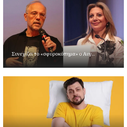
Συνεχίζει το «σφυροκόπημα» ο Αυγ...