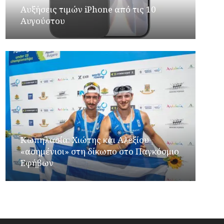
Αυξήσεις τιμών iPhone από τις 10
Αυγούστου
Κωπηλασία: Χιώτης και Αλεξίου
«ασημένιοι» στη δίκωπο στο Παγκόσμιο
Εφήβων