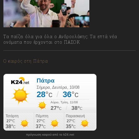
Τα παίζει όλα για όλα ο Ανδρουλάκης: Τα επτά νέα
ονόματα που έρχονται στο ΠΑΣΟΚ
10/08/2026
Ο καιρός στη Πάτρα
πρόγνωση καιρού από το k24.net