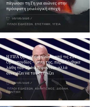
πάγωσαν τη Γη για αιώνες στην
πρόσφατη γεωλογική εποχή
06/08/2026
ΤΊΤΛΟΙ ΕΙΔΉΣΕΩΝ
,
ΕΠΙΣΤΉΜΗ
,
ΥΓΕΊΑ
Η FIFA ζήτησε συγγνώμη από τις 211
Ομοσπονδίες – μέλη της, παραδέχθηκε
λάθη του Τζιάνι Ινφαντίνο αλλά
συνεχίζει να τον στηρίζει
06/08/2026
ΤΊΤΛΟΙ ΕΙΔΉΣΕΩΝ
,
ΑΘΛΗΤΙΣΜΌΣ
,
ΔΙΕΘΝΉ
,
ΠΟΛΙΤΙΚΉ