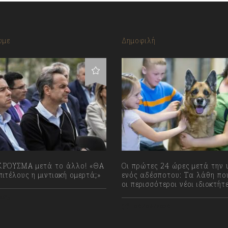
υμε
Δημοφιλή
ΡΟΥΣΜΑ μετά το άλλο! «ΘΑ
Οι πρώτες 24 ώρες μετά την 
ιτέλους η μιντιακή ομερτά;»
ενός αδέσποτου: Τα λάθη πο
οι περισσότεροι νέοι ιδιοκτήτ
023
06/08/2026