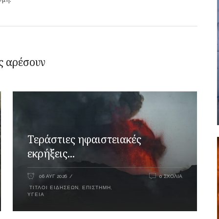
ς αρέσουν
Τεράστιες ηφαιστειακές
εκρήξεις...
06 ΑΥΓ 2026
0 ΣΧΌΛΙΑ
ΤΊΤΛΟΙ ΕΙΔΉΣΕΩΝ
,
ΕΠΙΣΤΉΜΗ
,
ΥΓΕΊΑ