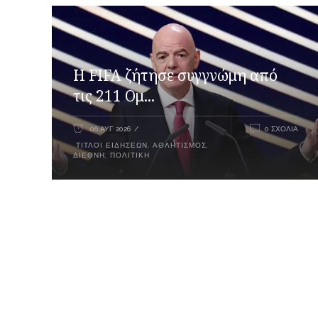
Η FIFA ζήτησε συγγνώμη από
τις 211 Ομ...
06 ΑΥΓ 2026
0 ΣΧΌΛΙΑ
ΤΊΤΛΟΙ ΕΙΔΉΣΕΩΝ
,
ΑΘΛΗΤΙΣΜΌΣ
,
ΔΙΕΘΝΉ
,
ΠΟΛΙΤΙΚΉ