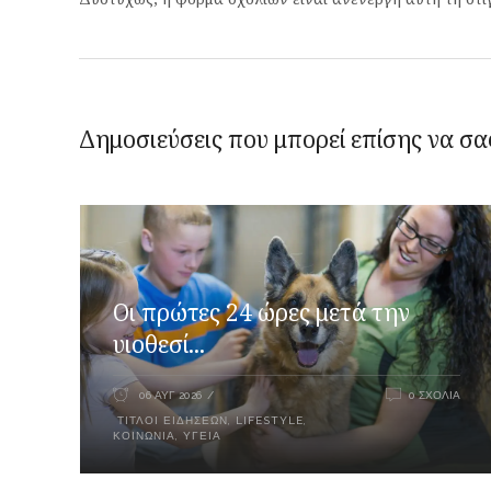
Δημοσιεύσεις που μπορεί επίσης να σα
Οι πρώτες 24 ώρες μετά την
υιοθεσί...
06 ΑΥΓ 2026
0 ΣΧΌΛΙΑ
ΤΊΤΛΟΙ ΕΙΔΉΣΕΩΝ
,
LIFESTYLE
,
ΚΟΙΝΩΝΊΑ
,
ΥΓΕΊΑ