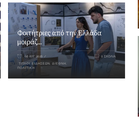
Φοιτήτριες από την Ελλάδα
μοιράζ...
06 ΑΥΓ 2026
0 ΣΧΌΛΙΑ
ΤΊΤΛΟΙ ΕΙΔΉΣΕΩΝ
,
ΔΙΕΘΝΉ
,
ΠΟΛΙΤΙΚΉ