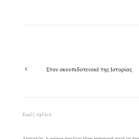
Στον σκουπιδοτενεκέ της Ιστορίας
Χωρίς σχόλια
Δυστυχώς, η φόρμα σχολίων είναι ανενεργή αυτή τη στι