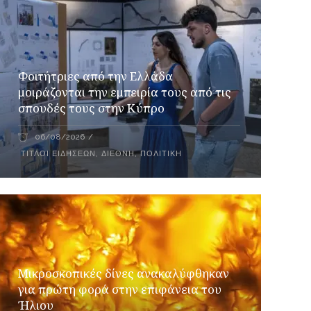
Φοιτήτριες από την Ελλάδα
μοιράζονται την εμπειρία τους από τις
σπουδές τους στην Κύπρο
06/08/2026
ΤΊΤΛΟΙ ΕΙΔΉΣΕΩΝ
,
ΔΙΕΘΝΉ
,
ΠΟΛΙΤΙΚΉ
Μικροσκοπικές δίνες ανακαλύφθηκαν
για πρώτη φορά στην επιφάνεια του
Ήλιου