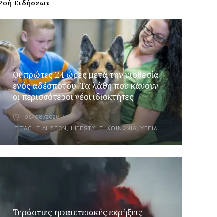
Ροή Ειδήσεων
Οι πρώτες 24 ώρες μετά την υιοθεσία
ενός αδέσποτου: Τα λάθη που κάνουν
οι περισσότεροι νέοι ιδιοκτήτες
06/08/2026
ΤΊΤΛΟΙ ΕΙΔΉΣΕΩΝ
,
LIFESTYLE
,
ΚΟΙΝΩΝΊΑ
,
ΥΓΕΊΑ
Τεράστιες ηφαιστειακές εκρήξεις