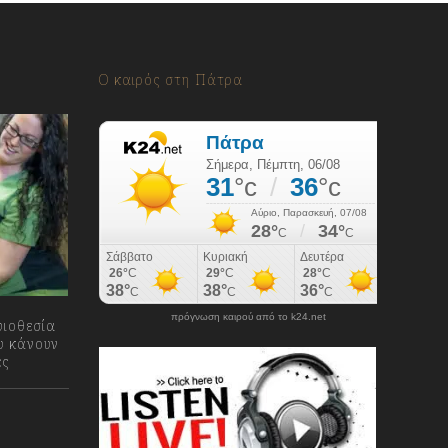
Ο καιρός στη Πάτρα
πρόγνωση καιρού από το k24.net
υιοθεσία
υ κάνουν
ες