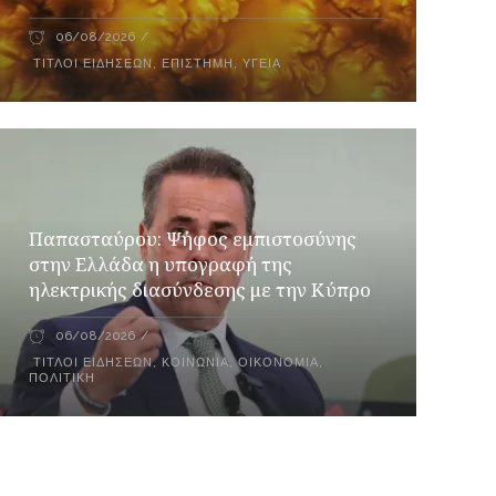
06/08/2026
ΤΊΤΛΟΙ ΕΙΔΉΣΕΩΝ
,
ΕΠΙΣΤΉΜΗ
,
ΥΓΕΊΑ
Παπασταύρου: Ψήφος εμπιστοσύνης
στην Ελλάδα η υπογραφή της
ηλεκτρικής διασύνδεσης με την Κύπρο
06/08/2026
ΤΊΤΛΟΙ ΕΙΔΉΣΕΩΝ
,
ΚΟΙΝΩΝΙΑ
,
ΟΙΚΟΝΟΜΊΑ
,
ΠΟΛΙΤΙΚΉ