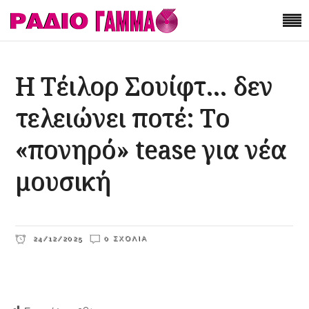
Η Τέιλορ Σουίφτ… δεν
τελειώνει ποτέ: Tο
«πονηρό» tease για νέα
μουσική
24/12/2025
0 ΣΧΌΛΙΑ