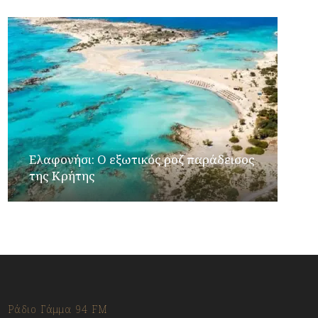
Ελαφονήσι: Ο εξωτικός ροζ παράδεισος
της Κρήτης
Ράδιο Γάμμα 94 FM