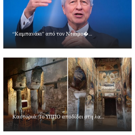
“Καμπανάκι” από τον Ντάιμο�...
Καστοριά: Το ΥΠΠΟ αποδίδει στη λα...