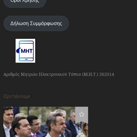
Όροι Χρήσης
Δήλωση Συμμόρφωσης
Αριθμός Μητρώο Ηλεκτρονικού Τύπου (Μ.Η.Τ.) 262014
Προτείνουμε