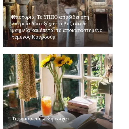
Καστοριά: Το ΥΠΠΟ αποδίδει στη
λατρεία δύο εξέχοντα βυζαντινά
μνημεία και έπεται το αποκαταστημένο
τέμενος Κουρσούμ
Τι σημαίνει η λέξη «δίχα»