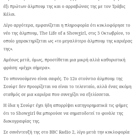
έξι πρώτων άλμπουμ της και ο αρραβώνας της με τον Τράβις
Κέλσι.
Λίγο αργότερα, εμφανίζεται η πληροφορία ότι κυκλοφόρησε το
νέο της άλμπουμ, The Life of a Showgirl, στις 3 Οκτωβρίου, το
οποίο χαρακτηρίζεται ως «το μεγαλύτερο άλμπουμ της καριέρας
της».
Αμέσως μετά, όμως, προστίθεται μια μικρή αλλά καθοριστική
φράση: «μέχρι σήμερα».
Το υπονοούμενο είναι σαφές. Το 12ο στούντιο άλμπουμ της
Σουίφτ δεν προορίζεται να είναι το τελευταίο, αλλά ένας ακόμη
σταθμός σε μια καριέρα που συνεχίζει να εξελίσσεται.
Η ίδια η Σουίφτ έχει ήδη απορρίψει κατηγορηματικά τις φήμες
ότι το Showgirl θα μπορούσε να σηματοδοτεί το φινάλε της
δισκογραφίας της.
Σε συνέντευξή της στο BBC Radio 2, λίγο μετά την κυκλοφορία