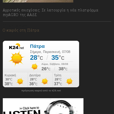
Αγροτικές ενισχύσεις: Σε λειτουργία η νέα πλατφόρμα
myAGRO της ΑΑΔΕ
07/08/2026
Ο καιρός στη Πάτρα
πρόγνωση καιρού από το k24.net