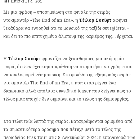
Επισκέψεις:
381
Με μια φράση – υποσημείωση στο φινάλε της σειράς
ντοκιμαντέρ «The End of an Era», η
Τέιλορ Σουίφτ
αφήνει
ξεκάθαρα να εννοηθεί ότι το μουσικό της ταξίδι συνεχίζεται –
και ότι το πιο επιτυχημένο άλμπουμ της καριέρας της… έρχεται.
Η
Τέιλορ Σουίφτ
φροντίζει να ξεκαθαρίσει, για ακόμη μία
φορά, ότι δεν έχει καμία πρόθεση να σταματήσει να γράφει και
να κυκλοφορεί νέα μουσική. Στο φινάλε της εξαμερούς σειράς
ντοκιμαντέρ The End of an Era, η ποπ σταρ ρίχνει ένα
διακριτικό αλλά απόλυτα συνειδητό teaser που δείχνει πως το
τέλος μιας εποχής δεν σημαίνει και το τέλος της δημιουργίας.
Στα τελευταία λεπτά της σειράς, καταγράφονται ορισμένα από
τα σημαντικότερα ορόσημα που πέτυχε μετά το τέλος της
περιοδείας Eras Tour στις 8 Δεκεμβρίου 2024: η επαναγορά των