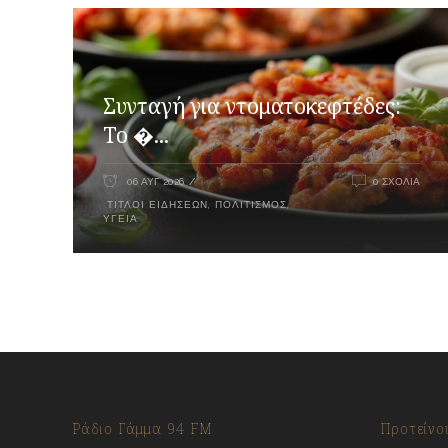
Συνταγή για ντοματοκεφτέδες:
Το �...
06 ΑΥΓ 2026
0 ΣΧΌΛΙΑ
ΤΊΤΛΟΙ ΕΙΔΉΣΕΩΝ
,
ΠΟΛΙΤΙΣΜΌΣ
,
ΥΓΕΊΑ
Ράδιο Γάμμα 94 FM
Προτείνο