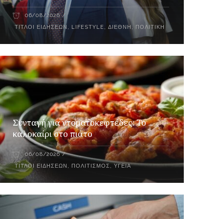
06/08/2026
ΤΊΤΛΟΙ ΕΙΔΉΣΕΩΝ
,
LIFESTYLE
,
ΔΙΕΘΝΉ
,
ΠΟΛΙΤΙΚΉ
Συνταγή για ντοματοκεφτέδες: Το
καλοκαίρι στο πιάτο
06/08/2026
ΤΊΤΛΟΙ ΕΙΔΉΣΕΩΝ
,
ΠΟΛΙΤΙΣΜΌΣ
,
ΥΓΕΊΑ