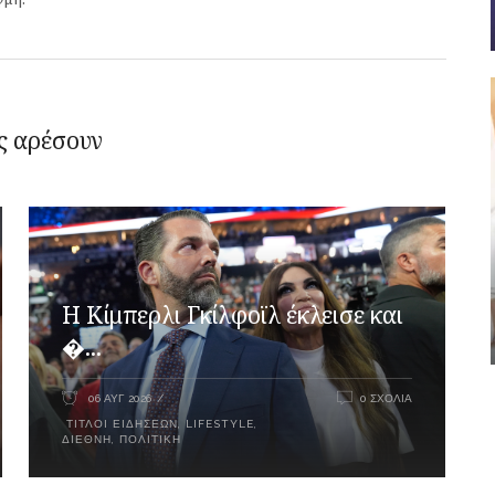
ς αρέσουν
Η Κίμπερλι Γκίλφοϊλ έκλεισε και
�...
06 ΑΥΓ 2026
0 ΣΧΌΛΙΑ
ΤΊΤΛΟΙ ΕΙΔΉΣΕΩΝ
,
LIFESTYLE
,
ΔΙΕΘΝΉ
,
ΠΟΛΙΤΙΚΉ