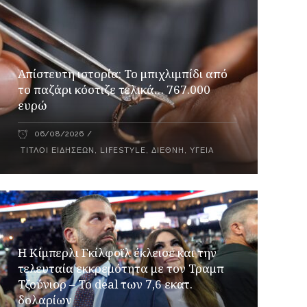
Απίστευτη ιστορία: Το μπιχλιμπίδι από
το παζάρι κόστιζε τελικά… 767.000
ευρώ
06/08/2026
ΤΊΤΛΟΙ ΕΙΔΉΣΕΩΝ
,
LIFESTYLE
,
ΔΙΕΘΝΉ
,
ΥΓΕΊΑ
Η Κίμπερλι Γκίλφοϊλ έκλεισε και την
τελευταία εκκρεμότητα με τον Τραμπ
Τζούνιορ – Το deal των 7,6 εκατ.
δολαρίων