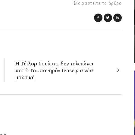
Μοιραστείτε το άρθρο
Η Τέιλορ Σουίφτ... δεν τελειώνει
ποτέ: Tο «πονηρό» tease για νέα
μουσική
γμή.