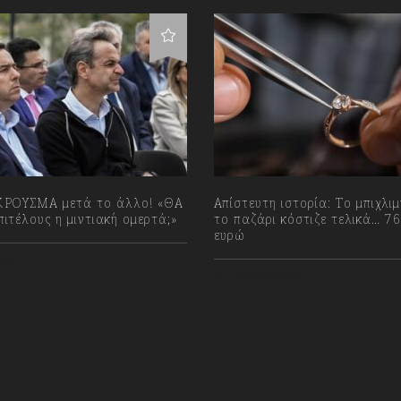
ΡΟΥΣΜΑ μετά το άλλο! «ΘΑ
Απίστευτη ιστορία: Το μπιχλι
ιτέλους η μιντιακή ομερτά;»
το παζάρι κόστιζε τελικά… 7
ευρώ
023
06/08/2026