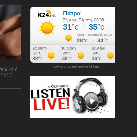
πρόγνωση καιρού από το k24.net
μπίδι από
67.000