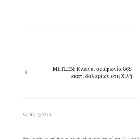
METLEN: Κλείνει συμφωνία 865
εκατ. δολαρίων στη Χιλή
Χωρίς σχόλια
Δυστυχώς, η φόρμα σχολίων είναι ανενεργή αυτή τη στι