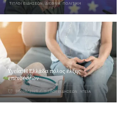
ΤΊΤΛΟΙ ΕΙΔΉΣΕΩΝ
,
ΔΙΕΘΝΉ
,
ΠΟΛΙΤΙΚΉ
Υγεία: Η Ελλάδα πόλος έλξης
επενδύσεων
06/08/2026
ΤΊΤΛΟΙ ΕΙΔΉΣΕΩΝ
,
ΥΓΕΊΑ