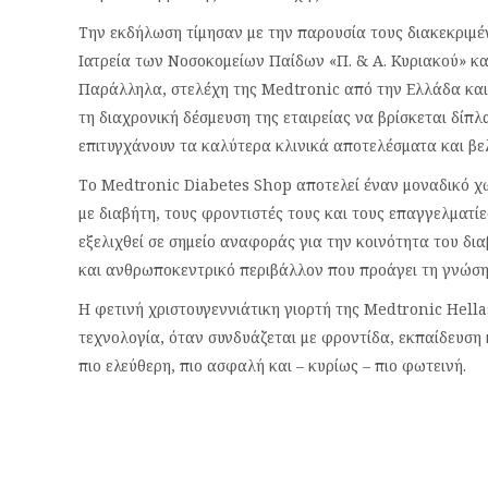
Την εκδήλωση τίμησαν με την παρουσία τους διακεκριμέ
Ιατρεία των Νοσοκομείων Παίδων «Π. & Α. Κυριακού» κ
Παράλληλα, στελέχη της Medtronic από την Ελλάδα και
τη διαχρονική δέσμευση της εταιρείας να βρίσκεται δίπλ
επιτυγχάνουν τα καλύτερα κλινικά αποτελέσματα και βε
Το Medtronic Diabetes Shop αποτελεί έναν μοναδικό χ
με διαβήτη, τους φροντιστές τους και τους επαγγελματίε
εξελιχθεί σε σημείο αναφοράς για την κοινότητα του δ
και ανθρωποκεντρικό περιβάλλον που προάγει τη γνώση,
Η φετινή χριστουγεννιάτικη γιορτή της Medtronic Hellas
τεχνολογία, όταν συνδυάζεται με φροντίδα, εκπαίδευση 
πιο ελεύθερη, πιο ασφαλή και – κυρίως – πιο φωτεινή.