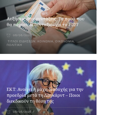
Αυξήσεις στις συντάξεις: Τα ποσά που
θα πάρουν οι συνταξιούχοι το 2027
06/08/2026
ΤΊΤΛΟΙ ΕΙΔΉΣΕΩΝ
,
ΚΟΙΝΩΝΊΑ
,
ΟΙΚΟΝΟΜΊΑ
,
ΠΟΛΙΤΙΚΉ
ΕΚΤ: Ανοίγει η μάχη διαδοχής για την
προεδρία μετά τη Λαγκάρντ – Ποιοι
διεκδικούν τη θέση της
06/08/2026