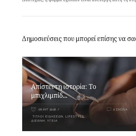
Δημοσιεύσεις που μπορεί επίσης να σα
Απίστευτη ιστορία: Το
μπιχλιμπίδ...
06 ΑΥΓ 2026
0 ΣΧΌΛΙΑ
ΤΊΤΛΟΙ ΕΙΔΉΣΕΩΝ
,
LIFESTYLE
,
ΔΙΕΘΝΉ
,
ΥΓΕΊΑ