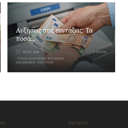
Αυξήσεις στις συντάξεις: Τα
ποσά...
06 ΑΥΓ 2026
0 ΣΧΌΛΙΑ
ΤΊΤΛΟΙ ΕΙΔΉΣΕΩΝ
,
ΚΟΙΝΩΝΊΑ
,
ΟΙΚΟΝΟΜΊΑ
,
ΠΟΛΙΤΙΚΉ
υμε
Δημοφιλή