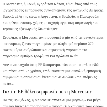
Η Mercosur, ή Κοινή Αγορά του Νότου, είναι ένας από τους
ισχυρότερους εμπορικούς συνασπισμούς της Λατινικής Αμερικής.
Βασικά μέλη της είναι η Αργεντινή, η Βραζιλία, η Παραγουάη
και η Ουρουγουάη, χώρες με ισχυρή αγροτική παραγωγή και
τεράστιες εξαγωγικές δυνατότητες.
Συνολικά, η Mercosur αντιπροσωπεύει μία από τις μεγαλύτερες
οικονομικές ζώνες παγκοσμίως, με πληθυσμό περίπου 270
εκατομμύρια ανθρώπους και σημαντική παρουσία στο
παγκόσμιο εμπόριο τροφίμων και πρώτων υλών.
Δεν είναι τυχαίο ότι η ΕΕ διαπραγματεύεται με το μπλοκ εδώ
και πάνω από 25 χρόνια, επιδιώκοντας μια συνολική εμπορική
συμφωνία, η οποία αναμένεται να «κλειδώσει» τις επόμενες
ημέρες.
Γιατί η ΕΕ θέλει συμφωνία με τη Mercosur
Για τις Βρυξέλλες, η Mercosur αποτελεί μια μεγάλη – και μέχρι
σήμερα δύσκολα προσβάσιμη – αγορά. Οι οικονομίες των χωρών