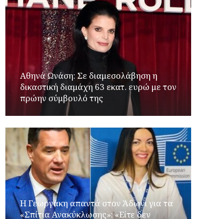
Αθηνά Ωνάση: Σε διαμεσολάβηση η
δικαστική διαμάχη 63 εκατ. ευρώ με τον
πρώην σύμβουλό της
Η Γεωργάκη απαντά στον Άδωνι για τα
«Σπίτια Ανακύκλωσης»: «Είτε δεν