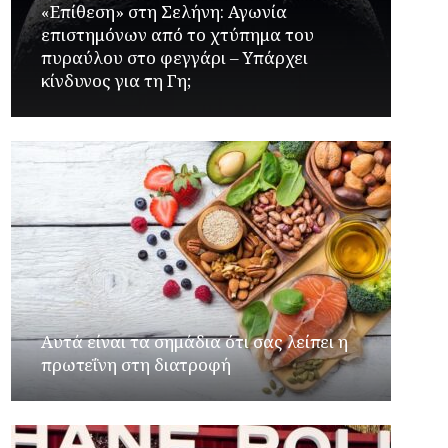
«Επίθεση» στη Σελήνη: Αγωνία
επιστημόνων από το χτύπημα του
πυραύλου στο φεγγάρι – Υπάρχει
κίνδυνος για τη Γη;
Αυτά είναι τα σημάδια ότι σας λείπει η
πρωτεΐνη στη διατροφή