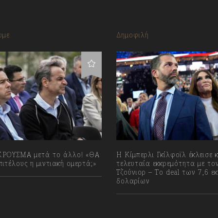
υμε
Δημοφιλή
ΡΟΥΣΜΑ μετά το άλλο! «ΘΑ
Η Κίμπερλι Γκίλφοϊλ έκλεισε 
ιτέλους η μιντιακή ομερτά;»
τελευταία εκκρεμότητα με το
Τζούνιορ – Το deal των 7,6 εκ
δολαρίων
023
06/08/2026