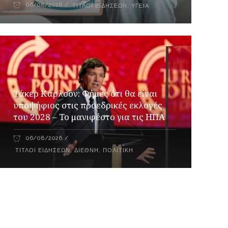
06/08/2026
ΤΊΤΛΟΙ ΕΙΔΉΣΕΩΝ
,
ΥΓΕΊΑ
Τάκερ Κάρλσον: Φήμες ότι θα είναι
υποψήφιος στις προεδρικές εκλογές
του 2028 – Το μανιφέστο για τις ΗΠΑ
06/08/2026
ΤΊΤΛΟΙ ΕΙΔΉΣΕΩΝ
,
ΔΙΕΘΝΉ
,
ΠΟΛΙΤΙΚΉ