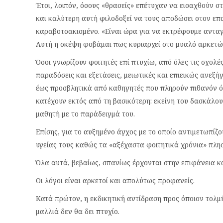
Έτσι, λοιπόν, όσους «θρασείς» επέτυχαν να εισαχθούν σ
και καλύτερη αυτή φιλοδοξεί να τους αποδώσει στον επ
καραβοτσακισμένο. «Είναι ώρα για να εκτρέφουμε ανταγ
Αυτή η σκέψη φοβάμαι πως κυριαρχεί στο μυαλό αρκετώ
Όσοι γνωρίζουν φοιτητές επί πτυχίω, από όλες τις σχολέ
παραδόσεις και εξετάσεις, μειωτικές και επιεικώς ανεξ
έως προσβλητικά από καθηγητές που πληρούν πιθανόν όλ
κατέχουν εκτός από τη βασικότερη: εκείνη του δασκάλου
μαθητή με το παράδειγμά του.
Επίσης, για το αυξημένο άγχος με το οποίο αντιμετωπίζουν
υγείας τους καθώς τα «αξέχαστα φοιτητικά χρόνια» πλησ
Όλα αυτά, βεβαίως, σπανίως έρχονται στην επιφάνεια κ
Οι λόγοι είναι αρκετοί και απολύτως προφανείς.
Κατά πρώτον, η εκδικητική αντίδραση προς όποιον τολμή
μαλλιά δεν θα δει πτυχίο.