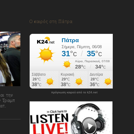
Ο καιρός στη Πάτρα
πρόγνωση καιρού από το k24.net
και την
ν Τραμπ
ατ.