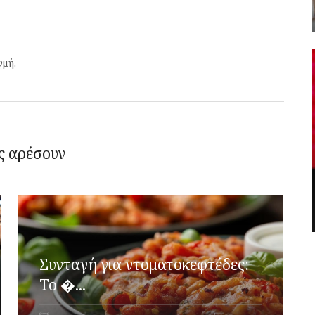
γμή.
ς αρέσουν
Συνταγή για ντοματοκεφτέδες:
Το �...