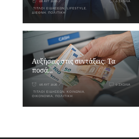
06 ΑΥΓ 2026
0 ΣΧΌΛΙΑ
ΤΊΤΛΟΙ ΕΙΔΉΣΕΩΝ
,
LIFESTYLE
,
ΔΙΕΘΝΉ
,
ΠΟΛΙΤΙΚΉ
Αυξήσεις στις συντάξεις: Τα
ποσά...
06 ΑΥΓ 2026
0 ΣΧΌΛΙΑ
ΤΊΤΛΟΙ ΕΙΔΉΣΕΩΝ
,
ΚΟΙΝΩΝΊΑ
,
ΟΙΚΟΝΟΜΊΑ
,
ΠΟΛΙΤΙΚΉ