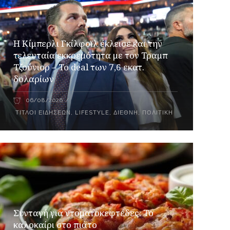
Η Κίμπερλι Γκίλφοϊλ έκλεισε και την
τελευταία εκκρεμότητα με τον Τραμπ
Τζούνιορ – Το deal των 7,6 εκατ.
δολαρίων
06/08/2026
ΤΊΤΛΟΙ ΕΙΔΉΣΕΩΝ
,
LIFESTYLE
,
ΔΙΕΘΝΉ
,
ΠΟΛΙΤΙΚΉ
Συνταγή για ντοματοκεφτέδες: Το
καλοκαίρι στο πιάτο