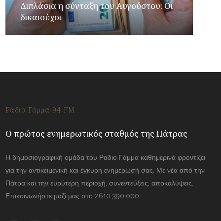
Διπλάσια η σύνταξη του Αυγούστου: Οι
δικαιούχοι
Ράδιο Γάμμα 94 FM
Ο πρώτος ενημερωτικός σταθμός της Πάτρας
Η δημοσιογραφική ομάδα του Ραδιο Γάμμα καθημερινά φροντίζει
για την αντικειμενική και έγκυρη ενημέρωσή σας. Με νέα από την
Πάτρα και την ευρύτερη περιοχή, συνεντεύξεις, αποκαλύψεις.
Επικοινωνήστε μαζί μας στο 2610.390.000