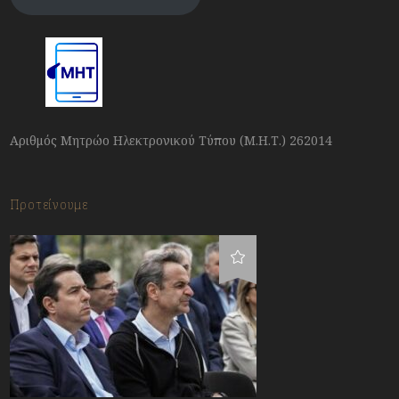
Αριθμός Μητρώο Ηλεκτρονικού Τύπου (Μ.Η.Τ.) 262014
Προτείνουμε