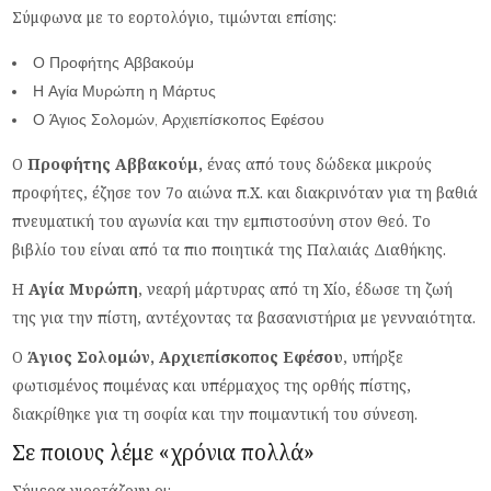
Σύμφωνα με το εορτολόγιο, τιμώνται επίσης:
Ο Προφήτης Αββακούμ
Η Αγία Μυρώπη η Μάρτυς
Ο Άγιος Σολομών, Αρχιεπίσκοπος Εφέσου
Ο
Προφήτης Αββακούμ,
ένας από τους δώδεκα μικρούς
προφήτες, έζησε τον 7ο αιώνα π.Χ. και διακρινόταν για τη βαθιά
πνευματική του αγωνία και την εμπιστοσύνη στον Θεό. Το
βιβλίο του είναι από τα πιο ποιητικά της Παλαιάς Διαθήκης.
Η
Αγία Μυρώπη
, νεαρή μάρτυρας από τη Χίο, έδωσε τη ζωή
της για την πίστη, αντέχοντας τα βασανιστήρια με γενναιότητα.
Ο
Άγιος Σολομών, Αρχιεπίσκοπος Εφέσου
, υπήρξε
φωτισμένος ποιμένας και υπέρμαχος της ορθής πίστης,
διακρίθηκε για τη σοφία και την ποιμαντική του σύνεση.
Σε ποιους λέμε «χρόνια πολλά»
Σήμερα γιορτάζουν οι: