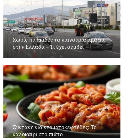
Χωρίς πινακίδες τα καινούρια αμάξια
στην Ελλάδα – Τι έχει συμβεί
Συνταγή για ντοματοκεφτέδες: Το
καλοκαίρι στο πιάτο