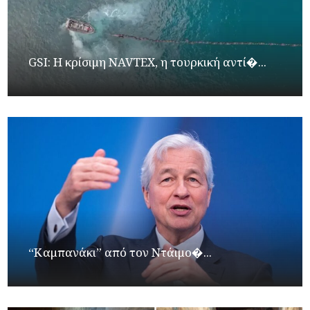
GSI: Η κρίσιμη NAVTEX, η τουρκική αντί�...
“Καμπανάκι” από τον Ντάιμο�...