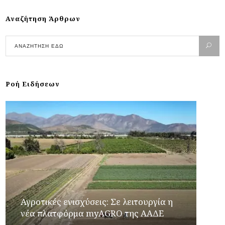
Αναζήτηση Άρθρων
Ροή Ειδήσεων
Αγροτικές ενισχύσεις: Σε λειτουργία η
νέα πλατφόρμα myAGRO της ΑΑΔΕ