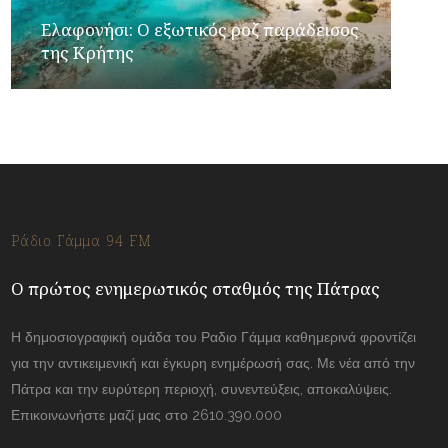
Ελαφονήσι: Ο εξωτικός ροζ παράδεισος
της Κρήτης
Ράδιο Γάμμα 94 FM
Ο πρώτος ενημερωτικός σταθμός της Πάτρας
Η δημοσιογραφική ομάδα του Ραδιο Γάμμα καθημερινά φροντίζει
για την αντικειμενική και έγκυρη ενημέρωσή σας. Με νέα από την
Πάτρα και την ευρύτερη περιοχή, συνεντεύξεις, αποκαλύψεις.
Επικοινωνήστε μαζί μας στο 2610.390.000