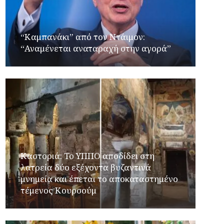
“Καμπανάκι” από τον Ντάιμον:
“Αναμένεται αναταραχή στην αγορά”
Καστοριά: Το ΥΠΠΟ αποδίδει στη
λατρεία δύο εξέχοντα βυζαντινά
μνημεία και έπεται το αποκαταστημένο
τέμενος Κουρσούμ