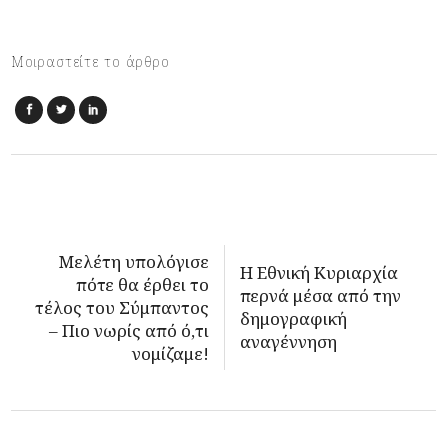
Μοιραστείτε το άρθρο
Μελέτη υπολόγισε
Η Εθνική Κυριαρχία
πότε θα έρθει το
περνά μέσα από την
τέλος του Σύμπαντος
δημογραφική
– Πιο νωρίς από ό,τι
αναγέννηση
νομίζαμε!