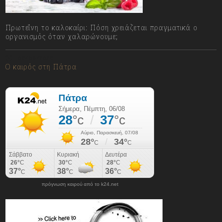
Πρωτεΐνη το καλοκαίρι: Πόση χρειάζεται πραγματικά ο
οργανισμός όταν χαλαρώνουμε;
06/08/2026
Ο καιρός στη Πάτρα
πρόγνωση καιρού από το k24.net