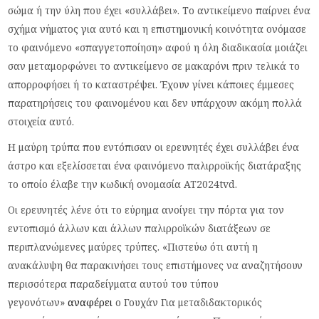
σώμα ή την ύλη που έχει «συλλάβει». Το αντικείμενο παίρνει ένα
σχήμα νήματος για αυτό και η επιστημονική κοινότητα ονόμασε
το φαινόμενο «σπαγγετοποίηση» αφού η όλη διαδικασία μοιάζει
σαν μεταμορφώνει το αντικείμενο σε μακαρόνι πριν τελικά το
απορροφήσει ή το καταστρέψει. Έχουν γίνει κάποιες έμμεσες
παρατηρήσεις του φαινομένου και δεν υπάρχουν ακόμη πολλά
στοιχεία αυτό.
Η μαύρη τρύπα που εντόπισαν οι ερευνητές έχει συλλάβει ένα
άστρο και εξελίσσεται ένα φαινόμενο παλιρροϊκής διατάραξης
το οποίο έλαβε την κωδική ονομασία AT2024tvd.
Οι ερευνητές λένε ότι το εύρημα ανοίγει την πόρτα για τον
εντοπισμό άλλων και άλλων παλιρροϊκών διατάξεων σε
περιπλανώμενες μαύρες τρύπες. «Πιστεύω ότι αυτή η
ανακάλυψη θα παρακινήσει τους επιστήμονες να αναζητήσουν
περισσότερα παραδείγματα αυτού του τύπου
γεγονότων»
αναφέρει
ο Γουχάν Για μεταδιδακτορικός