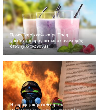
Πρωτεΐνη το καλοκαίρι: Πόση
χρειάζεται πραγματικά ο οργανισμός
όταν χαλαρώνουμε;
Η «προφητική» έκθεση του