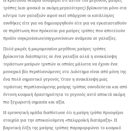
Η κρατούσα θεωρία αναφέρει ότι αυτού του μεγέθους μαύρες
τρύπες (και φυσικά οι ακόμη μεγαλύτερες) βρίσκονται μόνο στα
κέντρα των γαλαξιών αφού εκεί υπάρχουν οι κατάλληλες
συνθήκες είτε για να δημιουργηθούν είτε για να εγκατασταθούν
σε περίπτωση που πρόκειται για μαύρες τρύπες που αποτελούν
προϊόν συγκρούσεων/συγχωνεύσεων ανάμεσα σε γαλαξίες.
Πολύ μικρές ή μικρομεσαίου μεγέθους μαύρες τρύπες
βρίσκονται διάσπαρτες σε ένα γαλαξία αλλά η ανακάλυψη
τεράστιων μαύρων τρυπών οι οποίες μάλιστα να έχουν ένα
μοναχικό βίο περιπλανώμενες στο Διάστημα είναι από μόνη της
ένα πολύ σημαντικό γεγονός. Όταν η ανακάλυψη μιας
τεράστιας περιπλανώμενης μαύρης τρύπας συνοδεύεται και από
έντονη κοσμική δραστηριότητα το γεγονός αυτό αποκτά ακόμη
πιο ξεχωριστή σημασία και αξία.
Η ερευνητική ομάδα διαπίστωσε ότι η μαύρη τρύπα προσφέρει
στοιχεία για την αποκαλούμενη «παλιρροϊκή διατάραξη». Η
βαρυτική έλξη της μαύρης τρύπας παραμορφώνει το κοσμικό