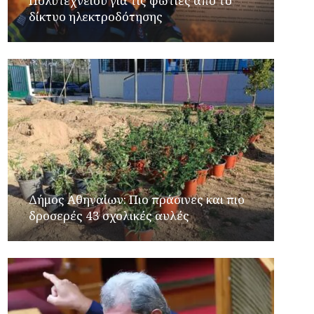
Πολυτεχνείου για τις φωτιές από το
δίκτυο ηλεκτροδότησης
Δήμος Αθηναίων: Πιο πράσινες και πιο
δροσερές 43 σχολικές αυλές