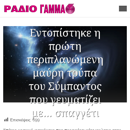
Εντοπίστηκε η
πρώτη
περιπλανώμενη
μαύρη τρύπα
του Σύμπαντος
που γευματίζει
με… σπαγγέτι
Επισκέψεις:
699