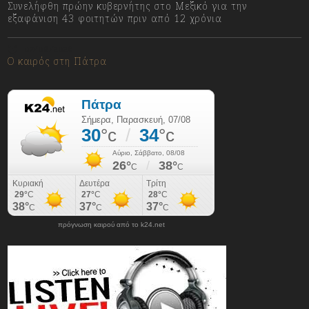
Συνελήφθη πρώην κυβερνήτης στο Μεξικό για την
εξαφάνιση 43 φοιτητών πριν από 12 χρόνια
07/08/2026
Ο καιρός στη Πάτρα
πρόγνωση καιρού από το k24.net