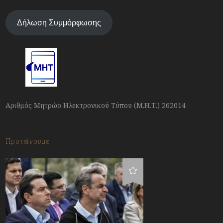
Δήλωση Συμμόρφωσης
Αριθμός Μητρώο Ηλεκτρονικού Τύπου (Μ.Η.Τ.) 262014
Προτείνουμε