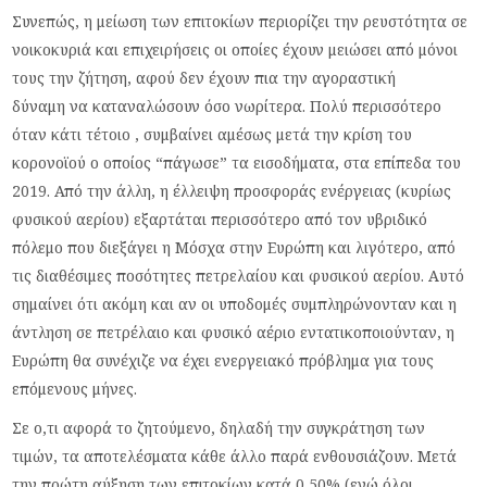
Συνεπώς, η μείωση των επιτοκίων περιορίζει την ρευστότητα σε
νοικοκυριά και επιχειρήσεις οι οποίες έχουν μειώσει από μόνοι
τους την ζήτηση, αφού δεν έχουν πια την αγοραστική
δύναμη να καταναλώσουν όσο νωρίτερα. Πολύ περισσότερο
όταν κάτι τέτοιο , συμβαίνει αμέσως μετά την κρίση του
κορονοϊού ο οποίος “πάγωσε” τα εισοδήματα, στα επίπεδα του
2019. Από την άλλη, η έλλειψη προσφοράς ενέργειας (κυρίως
φυσικού αερίου) εξαρτάται περισσότερο από τον υβριδικό
πόλεμο που διεξάγει η Μόσχα στην Ευρώπη και λιγότερο, από
τις διαθέσιμες ποσότητες πετρελαίου και φυσικού αερίου. Αυτό
σημαίνει ότι ακόμη και αν οι υποδομές συμπληρώνονταν και η
άντληση σε πετρέλαιο και φυσικό αέριο εντατικοποιούνταν, η
Ευρώπη θα συνέχιζε να έχει ενεργειακό πρόβλημα για τους
επόμενους μήνες.
Σε ο,τι αφορά το ζητούμενο, δηλαδή την συγκράτηση των
τιμών, τα αποτελέσματα κάθε άλλο παρά ενθουσιάζουν. Μετά
την πρώτη αύξηση των επιτοκίων κατά 0,50% (ενώ όλοι