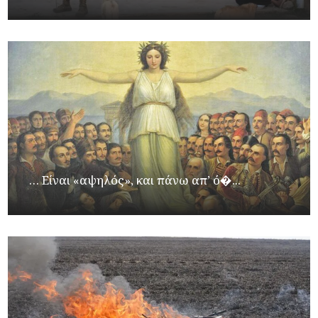
… Είναι «αψηλός», και πάνω απ’ ό�...