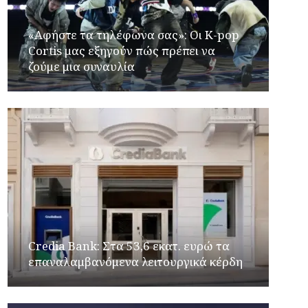
«Αφήστε τα τηλέφωνα σας»: Οι K-pop
Cortis μας εξηγούν πώς πρέπει να
ζούμε μια συναυλία
Credia Bank: Στα 53,6 εκατ. ευρώ τα
επαναλαμβανόμενα λειτουργικά κέρδη