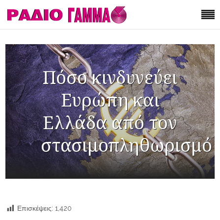
Πόσο κινδυνεύει
Ευρώπη και
Ελλάδα από τον
στασιμοπληθωρισμό
Επισκέψεις:
1,420