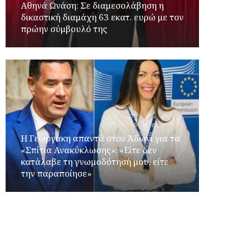
Αθηνά Ωνάση: Σε διαμεσολάβηση η
δικαστική διαμάχη 63 εκατ. ευρώ με τον
πρώην σύμβουλό της
Η Γεωργάκη απαντά στον Άδωνι για τα
«Σπίτια Ανακύκλωσης»: «Είτε δεν
κατάλαβε τη γνωμοδότησή μου, είτε
την παραποίησε»