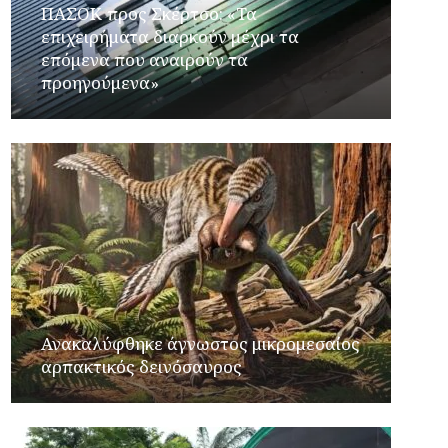
ΠΑΣΟΚ προς Σκέρτσο: «Τα
επιχειρήματα διαρκούν μέχρι τα
επόμενα που αναιρούν τα
προηγούμενα»
Ανακαλύφθηκε άγνωστος μικρομεσαίος
αρπακτικός δεινόσαυρος