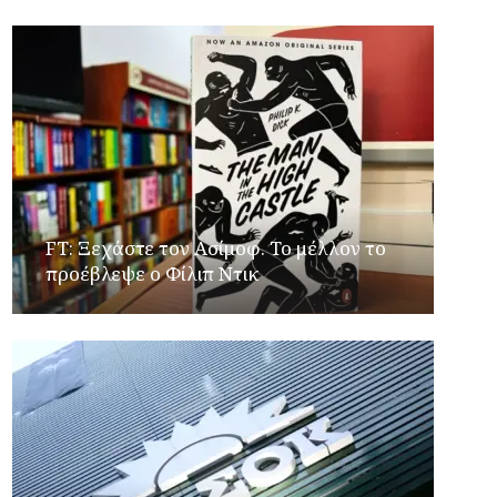
FT: Ξεχάστε τον Ασίμοφ. Το μέλλον το
προέβλεψε ο Φίλιπ Ντικ