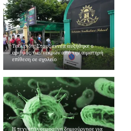
Ταϊλάνδη: Στους εννέα αυξήθηκε ο
αριθμός των νεκρών από την αιματηρή
επίθεση σε σχολείο
Η τεχνητή νοημοσύνη δημιούργησε για