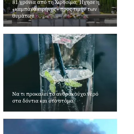
81 χρόνια από τη Χιροσίμα: Ήχησε η
«καμπάνα ειρήνης» προς τιμήν των
θυμάτων
Να τι προκαλεί το ανθρακούχο νερό
στα δόντια και στο στόμα