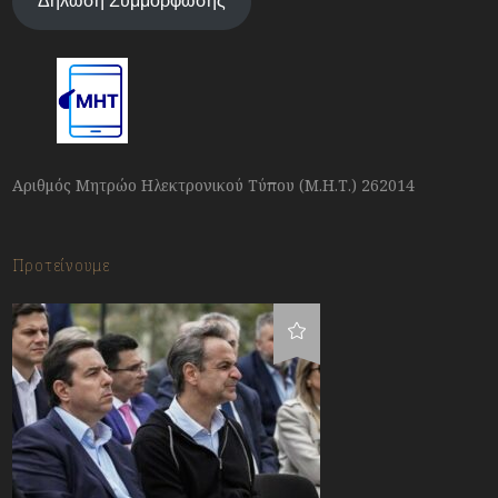
Δήλωση Συμμόρφωσης
Αριθμός Μητρώο Ηλεκτρονικού Τύπου (Μ.Η.Τ.) 262014
Προτείνουμε