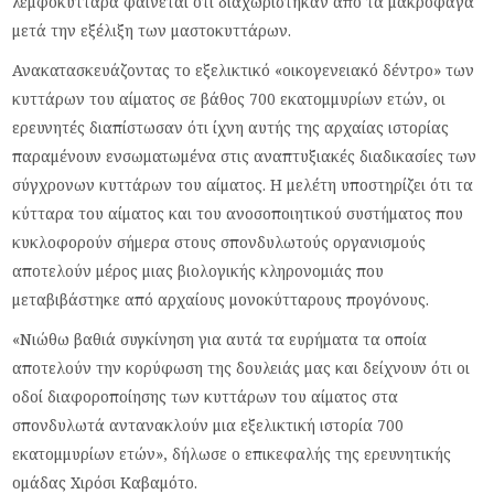
λεμφοκύτταρα φαίνεται ότι διαχωρίστηκαν από τα μακροφάγα
μετά την εξέλιξη των μαστοκυττάρων.
Ανακατασκευάζοντας το εξελικτικό «οικογενειακό δέντρο» των
κυττάρων του αίματος σε βάθος 700 εκατομμυρίων ετών, οι
ερευνητές διαπίστωσαν ότι ίχνη αυτής της αρχαίας ιστορίας
παραμένουν ενσωματωμένα στις αναπτυξιακές διαδικασίες των
σύγχρονων κυττάρων του αίματος. Η μελέτη υποστηρίζει ότι τα
κύτταρα του αίματος και του ανοσοποιητικού συστήματος που
κυκλοφορούν σήμερα στους σπονδυλωτούς οργανισμούς
αποτελούν μέρος μιας βιολογικής κληρονομιάς που
μεταβιβάστηκε από αρχαίους μονοκύτταρους προγόνους.
«Νιώθω βαθιά συγκίνηση για αυτά τα ευρήματα τα οποία
αποτελούν την κορύφωση της δουλειάς μας και δείχνουν ότι οι
οδοί διαφοροποίησης των κυττάρων του αίματος στα
σπονδυλωτά αντανακλούν μια εξελικτική ιστορία 700
εκατομμυρίων ετών», δήλωσε ο επικεφαλής της ερευνητικής
ομάδας Χιρόσι Καβαμότο.