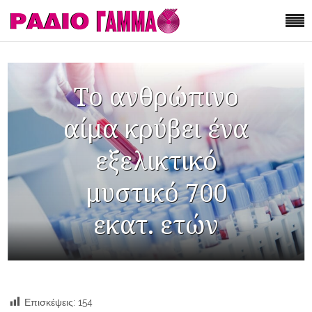
Το ανθρώπινο
αίμα κρύβει ένα
εξελικτικό
μυστικό 700
εκατ. ετών
Επισκέψεις:
154