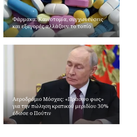
Φάρμακα: Καινοτομία, συγχωνεύσεις
και εξαγορές αλλάζουν το τοπίο
Αεροδρόμιο Μόσχας: «Πράσινο φως»
για την πώληση κρατικού μεριδίου 30%
έδωσε ο Πούτιν