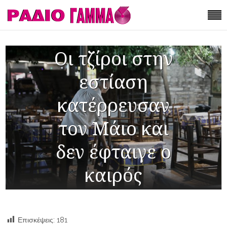
Οι τζίροι στην
εστίαση
κατέρρευσαν
τον Μάιο και
δεν έφταιγε ο
καιρός
Επισκέψεις:
181