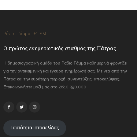
Ράδιο Γάμμα 94 FM
Ο πρώτος ενημερωτικός σταθμός της Πάτρας
Η δημοσιογραφική ομάδα του Ραδιο Γάμμα καθημερινά φροντίζει
για την αντικειμενική και έγκυρη ενημέρωσή σας. Με νέα από την
Πάτρα και την ευρύτερη περιοχή, συνεντεύξεις, αποκαλύψεις.
Επικοινωνήστε μαζί μας στο 2610.390.000
Ταυτότητα Ιστοσελίδας