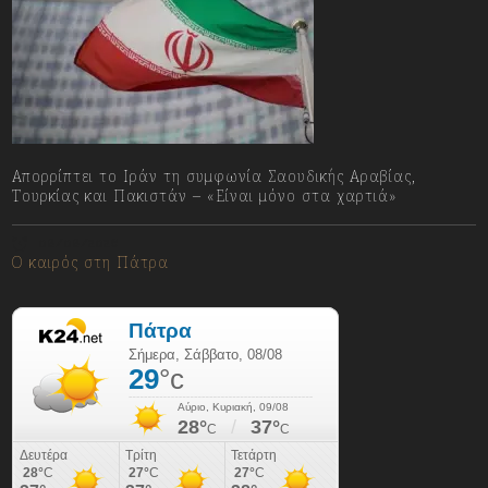
Απορρίπτει το Ιράν τη συμφωνία Σαουδικής Αραβίας,
Τουρκίας και Πακιστάν – «Είναι μόνο στα χαρτιά»
08/08/2026
Ο καιρός στη Πάτρα