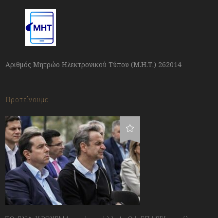
Αριθμός Μητρώο Ηλεκτρονικού Τύπου (Μ.Η.Τ.) 262014
Προτείνουμε