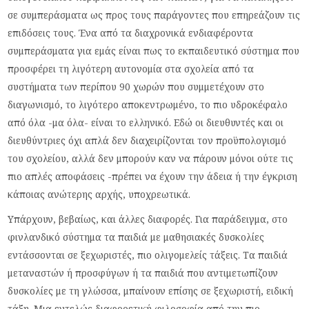
σε συμπεράσματα ως προς τους παράγοντες που επηρεάζουν τις
επιδόσεις τους. Ένα από τα διαχρονικά ενδιαφέροντα
συμπεράσματα για εμάς είναι πως το εκπαιδευτικό σύστημα που
προσφέρει τη λιγότερη αυτονομία στα σχολεία από τα
συστήματα των περίπου 90 χωρών που συμμετέχουν στο
διαγωνισμό, το λιγότερο αποκεντρωμένο, το πιο υδροκέφαλο
από όλα -μα όλα- είναι το ελληνικό. Εδώ οι διευθυντές και οι
διευθύντριες όχι απλά δεν διαχειρίζονται τον προϋπολογισμό
του σχολείου, αλλά δεν μπορούν καν να πάρουν μόνοι ούτε τις
πιο απλές αποφάσεις -πρέπει να έχουν την άδεια ή την έγκριση
κάποιας ανώτερης αρχής, υποχρεωτικά.
Υπάρχουν, βεβαίως, και άλλες διαφορές. Για παράδειγμα, στο
φινλανδικό σύστημα τα παιδιά με μαθησιακές δυσκολίες
εντάσσονται σε ξεχωριστές, πιο ολιγομελείς τάξεις. Τα παιδιά
μεταναστών ή προσφύγων ή τα παιδιά που αντιμετωπίζουν
δυσκολίες με τη γλώσσα, μπαίνουν επίσης σε ξεχωριστή, ειδική
τάξη. Μια εντελώς διαφορετική φιλοσοφία από την πιο