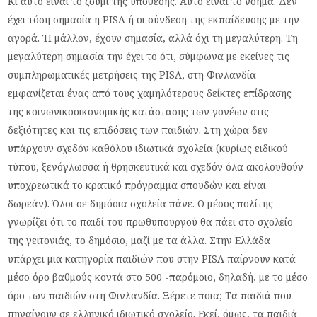
Κι αυτό είναι το ζουμί της υπόθεσης. Αυτό είναι το νόημα. Δεν
έχει τόση σημασία η PISA ή οι σύνδεση της εκπαίδευσης με την
αγορά. Ή μάλλον, έχουν σημασία, αλλά όχι τη μεγαλύτερη. Τη
μεγαλύτερη σημασία την έχει το ότι, σύμφωνα με εκείνες τις
συμπληρωματικές μετρήσεις της PISA, στη Φινλανδία
εμφανίζεται ένας από τους χαμηλότερους δείκτες επίδρασης
της κοινωνικοοικονομικής κατάστασης των γονέων στις
δεξιότητες και τις επιδόσεις των παιδιών. Στη χώρα δεν
υπάρχουν σχεδόν καθόλου ιδιωτικά σχολεία (κυρίως ειδικού
τύπου, ξενόγλωσσα ή θρησκευτικά και σχεδόν όλα ακολουθούν
υποχρεωτικά το κρατικό πρόγραμμα σπουδών και είναι
δωρεάν). Όλοι σε δημόσια σχολεία πάνε. Ο μέσος πολίτης
γνωρίζει ότι το παιδί του πρωθυπουργού θα πάει στο σχολείο
της γειτονιάς, το δημόσιο, μαζί με τα άλλα. Στην Ελλάδα
υπάρχει μια κατηγορία παιδιών που στην PISA παίρνουν κατά
μέσο όρο βαθμούς κοντά στο 500 -παρόμοιο, δηλαδή, με το μέσο
όρο των παιδιών στη Φινλανδία. Ξέρετε ποια; Τα παιδιά που
πηγαίνουν σε ελληνικό ιδιωτικό σχολείο. Εκεί, όμως, τα παιδιά