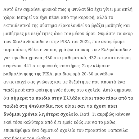
Αυτό δεν σημαίνει φυσικά πως η Φινλανδία έχει γίνει μια απλή
χώρα. Μπορεί να έχει πέσει από την κορυφή, αλλά το
εκπαιδευτικό της σύστημα εξακολουθεί να βγάζει μαθητές και
μαθήτριες με δεξιότητες άνω του μέσου όρου. Θυμάστε τα σκορ
των Φινλανδόπαιδων στην PISA του 2022, που αναφέραμε
παραπάνω; Θέλετε να σας γράψω τα σκορ των Ελληνόπαιδων
για την ίδια χρονιά; 430 στα μαθηματικά, 432 στην κατανόηση
κειμένου, 441 στις φυσικές επιστήμες. Στην κλίμακα
βαθμολόγησης της PISA, μια διαφορά 20-30 μονάδων
αντιστοιχεί στις γνώσεις και τις δεξιότητες που αποκτά ένα
παιδί μετά από φοίτηση ενός έτους στο σχολείο. Αυτό σημαίνει
ότι
σήμερα τα παιδιά στην Ελλάδα είναι τόσο πίσω από τα
παιδιά στη Φινλανδία, που είναι σαν να έχουν πάει
δυόμισι χρόνια λιγότερα σχολείο
. Γιατί; Τι ακριβώς κάνουν
εκεί τόσο καλύτερα από ό,τι εμείς εδώ; Για να το μάθω,
επισκέφθηκα ένα δημοτικό σχολείο του προαστίου Ταπανίλα
στα βόρεια του Ελσίνκι.