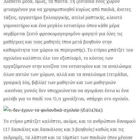
Διαθέτει μέσα, όμως, τα πάντα. Τη ζεστασιά ενός χώρου
φτιαγμένου για να χρησιμοποιηθεί κυρίως από παιδιά, άνετες
τάξεις, εργαστήριο ξυλουργικής, ατελιέ ραπτικής, κλειστό
γυμναστήριο και ένα μεγάλο εστιατόριο όπου κάθε μέρα
σερβίρεται ζεστό φρεσκομαγειρεμένο φαγητό για όλες τις
μαθήτριες και τους μαθητές (που μετά βοηθούν στην
καθαριότητα του χώρου εκ περιτροπής). Το ετήσιο μπάτζετ του
σχολείου καλύπτει όλο τον εξοπλισμό, το κόστος των
εργαζόμενων στην κουζίνα του εστιατορίου και τα αναλώσιμα
όλων αυτών των χώρων, αλλά και τα αναλώσιμα (τετράδια,
γραφική ύλη, βιβλία) των μαθητών και των μαθητριών
-κανένας γονιός δεν υποχρεώνεται να αγοράσει έστω κι ένα
μολύβι για το παιδί του. Ό,τι χρειάζεται, υπάρχει στο σχολείο.
Το ετήσιο μπάτζετ καλύπτει, ακόμα, και το ανθρώπινο δυναμικό
(17 δασκάλες και δασκάλους και 3 βοηθούς) καθώς και τις
εκδρομές, τα λάπτοπ και τα τάμπλετ των παιδιών (που μένουν