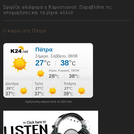
Σφυρίζει αδιάφορα η Καρυστιανού: Παραβλέπει τις
αποχωρήσεις και τα ρίχνει αλλού
08/08/2026
Ο καιρός στη Πάτρα
πρόγνωση καιρού από το k24.net