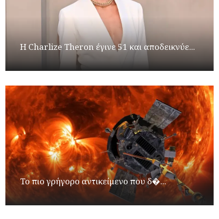
Η Charlize Theron έγινε 51 και αποδεικνύε...
Το πιο γρήγορο αντικείμενο που δ�...