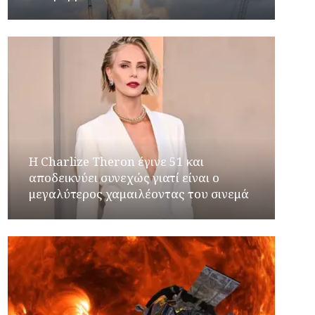
Η Charlize Theron έγινε 51 και
αποδεικνύει συνεχώς γιατί είναι ο
μεγαλύτερος χαμαιλέοντας του σινεμά