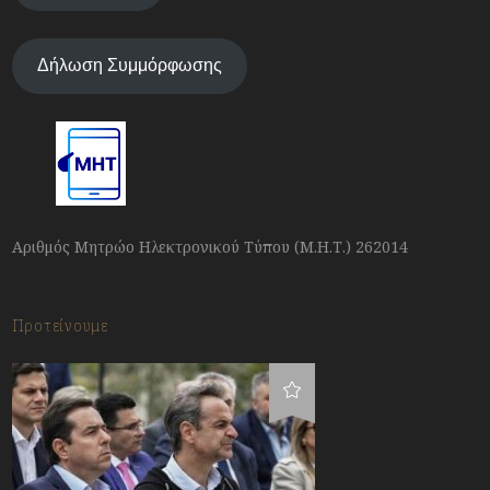
Δήλωση Συμμόρφωσης
Αριθμός Μητρώο Ηλεκτρονικού Τύπου (Μ.Η.Τ.) 262014
Προτείνουμε