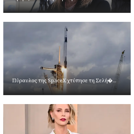
Πύραυλος της SpaceX χτύπησε τη Σελή�...