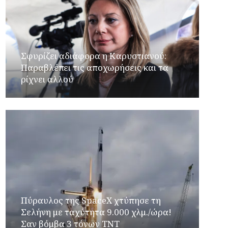
Σφυρίζει αδιάφορα η Καρυστιανού:
Παραβλέπει τις αποχωρήσεις και τα
ρίχνει αλλού
Πύραυλος της SpaceX χτύπησε τη
Σελήνη με ταχύτητα 9.000 χλμ./ώρα!
Σαν βόμβα 3 τόνων TNT