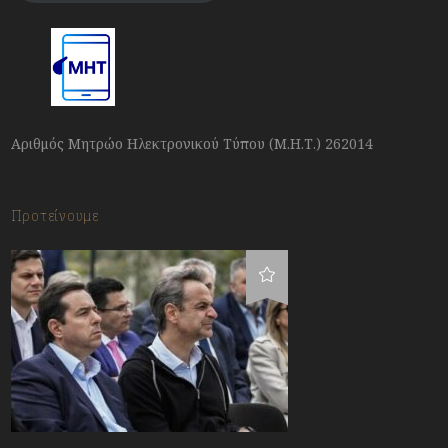
Αριθμός Μητρώο Ηλεκτρονικού Τύπου (Μ.Η.Τ.) 262014
Προτείνουμε