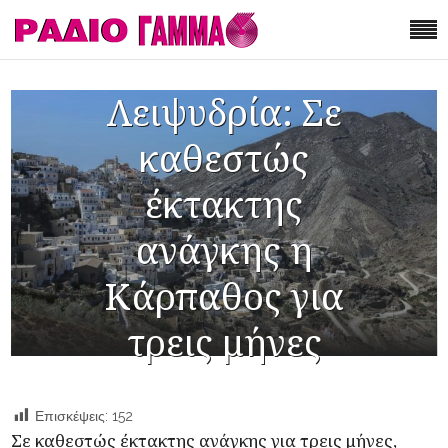
Λειψυδρία: Σε
καθεστώς
έκτακτης
ανάγκης η
Κάρπαθος για
τρεις μήνες
Επισκέψεις:
152
Σε καθεστώς έκτακτης ανάγκης για τρεις μήνες,