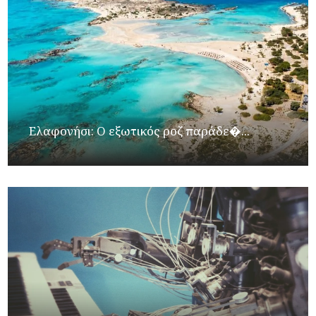
Ελαφονήσι: Ο εξωτικός ροζ παράδε�...