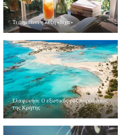
Τι σημαίνει η λέξη «δίχα»
Ελαφονήσι: Ο εξωτικός ροζ παράδεισος
της Κρήτης