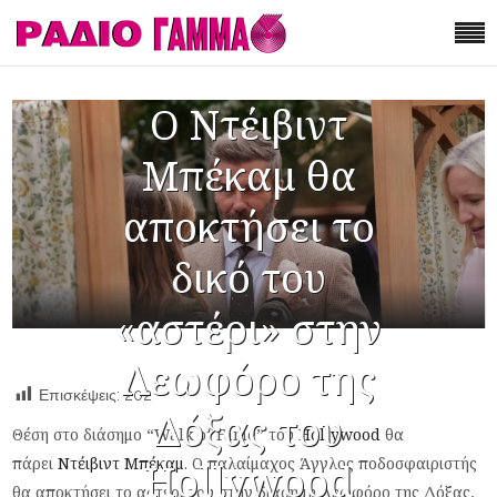
Ο Ντέιβιντ
Μπέκαμ θα
αποκτήσει το
δικό του
«αστέρι» στην
Λεωφόρο της
Επισκέψεις:
202
Δόξας του
Θέση στο διάσημο “Walk of Fame” του
Hollywood
θα
πάρει
Ντέιβιντ Μπέκαμ
. Ο παλαίμαχος Άγγλος ποδοσφαιριστής
Hollywood
θα αποκτήσει το αστέρι του στην διάσημη Λεωφόρο της Δόξας,