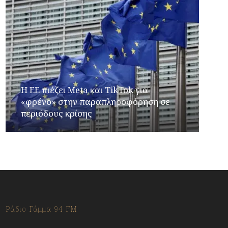
Η ΕΕ πιέζει Meta και TikTok για
«φρένο» στην παραπληροφόρηση σε
περιόδους κρίσης
Ράδιο Γάμμα 94 FM