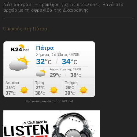
Νέα απόφαση – πρόκληση για τις υποκλοπές: Ξανά στο
αρχείο με τη σφραγίδα της Δικαιοσύνης
08/08/2026
Ο καιρός στη Πάτρα
πρόγνωση καιρού από το k24.net