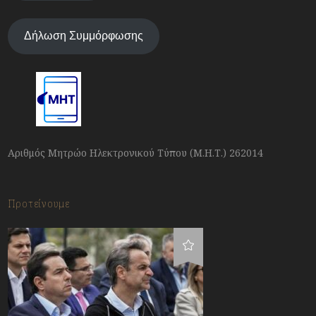
Δήλωση Συμμόρφωσης
Αριθμός Μητρώο Ηλεκτρονικού Τύπου (Μ.Η.Τ.) 262014
Προτείνουμε