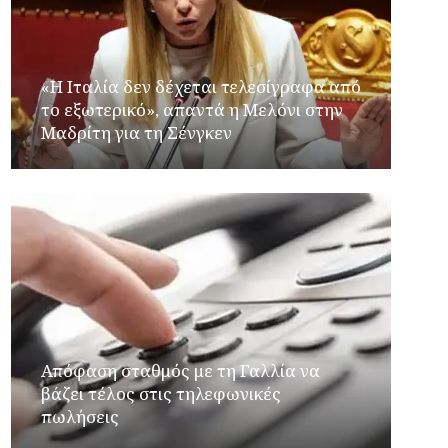
«Η Ιταλία δεν δέχεται τελεσίγραφα από
το εξωτερικό», απαντά η Μελόνι στην
Μαδρίτη για τη Σένγκεν
Απόφαση σταθμός με τη Γαλλία να
βάζει τέλος στις τηλεφωνικές
πωλήσεις