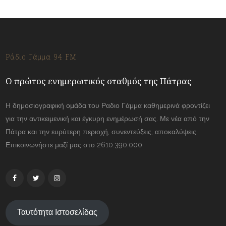
Ράδιο Γάμμα 94 FM
Ο πρώτος ενημερωτικός σταθμός της Πάτρας
Η δημοσιογραφική ομάδα του Ραδιο Γάμμα καθημερινά φροντίζει
για την αντικειμενική και έγκυρη ενημέρωσή σας. Με νέα από την
Πάτρα και την ευρύτερη περιοχή, συνεντεύξεις, αποκαλύψεις.
Επικοινωνήστε μαζί μας στο 2610.390.000
Ταυτότητα Ιστοσελίδας