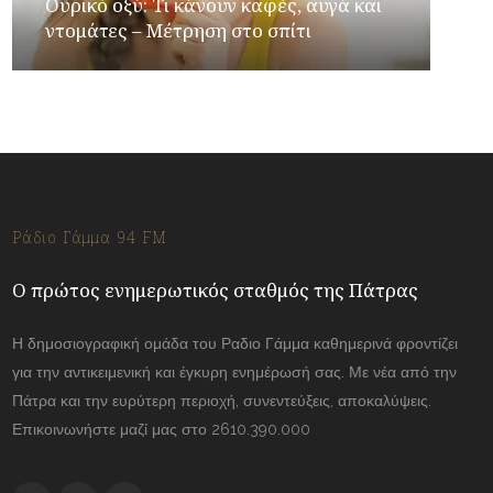
Ουρικό οξύ: Τι κάνουν καφές, αυγά και
ντομάτες – Μέτρηση στο σπίτι
Ράδιο Γάμμα 94 FM
Ο πρώτος ενημερωτικός σταθμός της Πάτρας
Η δημοσιογραφική ομάδα του Ραδιο Γάμμα καθημερινά φροντίζει
για την αντικειμενική και έγκυρη ενημέρωσή σας. Με νέα από την
Πάτρα και την ευρύτερη περιοχή, συνεντεύξεις, αποκαλύψεις.
Επικοινωνήστε μαζί μας στο 2610.390.000