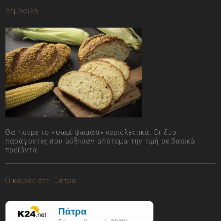
Δημοφιλή
Θα πούμε το «ψωμί ψωμάκι» κυριολεκτικά: Οι δύο
παράγοντες που αύξησαν απότομα την τιμή σε βασικά
προϊόντα
09/08/2026
Ο καιρός στη Πάτρα