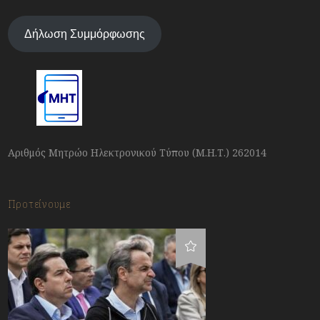
Δήλωση Συμμόρφωσης
Αριθμός Μητρώο Ηλεκτρονικού Τύπου (Μ.Η.Τ.) 262014
Προτείνουμε