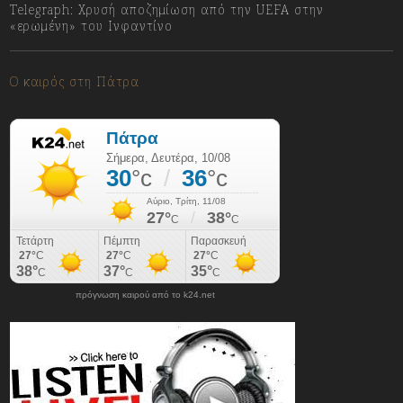
Telegraph: Χρυσή αποζημίωση από την UEFA στην
«ερωμένη» του Ινφαντίνο
10/08/2026
Ο καιρός στη Πάτρα
πρόγνωση καιρού από το k24.net