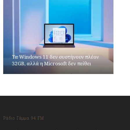
Τα Windows 11 δεν συστήνουν πλέον
32GB, αλλά η Microsoft δεν πείθει
Ράδιο Γάμμα 94 FM