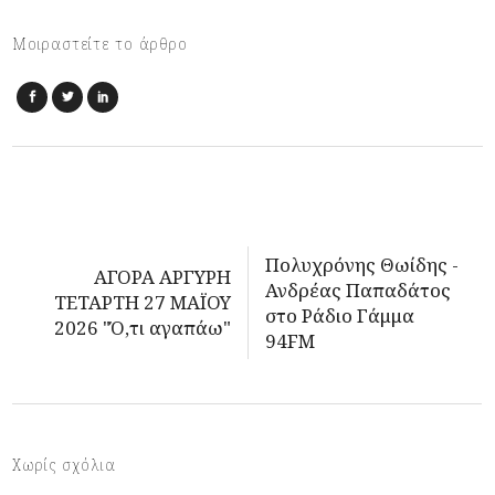
Μοιραστείτε το άρθρο
Πολυχρόνης Θωίδης -
ΑΓΟΡΑ ΑΡΓΥΡΗ
Ανδρέας Παπαδάτος
ΤΕΤΑΡΤΗ 27 ΜΑΪΟΥ
στο Ράδιο Γάμμα
2026 "Ό,τι αγαπάω"
94FM
Χωρίς σχόλια