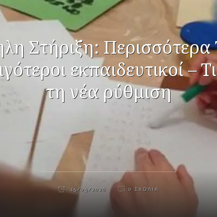
λη Στήριξη: Περισσότερα
ιγότεροι εκπαιδευτικοί – Τι
τη νέα ρύθμιση
15/05/2026
0 ΣΧΌΛΙΑ