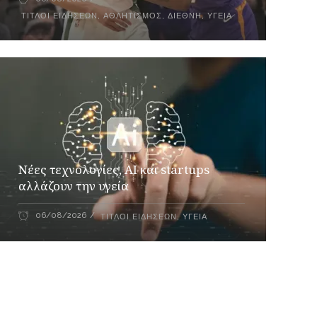
ΤΊΤΛΟΙ ΕΙΔΉΣΕΩΝ
,
ΑΘΛΗΤΙΣΜΌΣ
,
ΔΙΕΘΝΉ
,
ΥΓΕΊΑ
Νέες τεχνολογίες, AI και startups
αλλάζουν την υγεία
06/08/2026
ΤΊΤΛΟΙ ΕΙΔΉΣΕΩΝ
,
ΥΓΕΊΑ