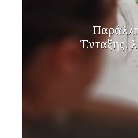
Παράλλη
Ένταξης, λ