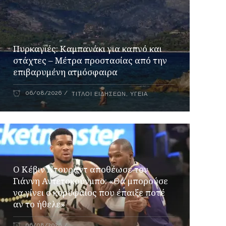
Πυρκαγιές: Καμπανάκι για καπνό και
στάχτες – Μέτρα προστασίας από την
επιβαρυμένη ατμόσφαιρα
06/08/2026
ΤΊΤΛΟΙ ΕΙΔΉΣΕΩΝ
,
ΥΓΕΊΑ
Ο Κέβιν Ντουράντ αποθέωσε τον
Γιάννη Αντετοκούνμπο: «Θα μπορούσε
να γίνει ο κορυφαίος που έπαιξε ποτέ
αν το ήθελε»
06/08/2026