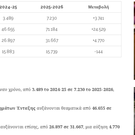
2024-25
2025-2026
Μεταβολή
3.489
7.230
+3.741
46.655
71.184
+24.529
26.897
31.667
+4.770
15.883
15.739
-144
έναν χρόνο, από
3.489 το 2024-25 σε 7.230 το 2025-2026
,
μημάτων Ένταξης
αυξάνονται θεαματικά από
46.655 σε
αυξάνονται επίσης, από
26.897 σε 31.667
, μια αύξηση
4.770