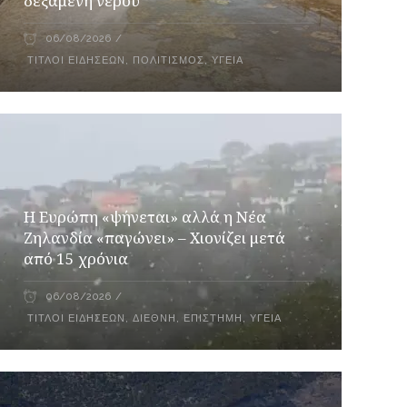
δεξαμενή νερού
06/08/2026
ΤΊΤΛΟΙ ΕΙΔΉΣΕΩΝ
,
ΠΟΛΙΤΙΣΜΌΣ
,
ΥΓΕΊΑ
Η Ευρώπη «ψήνεται» αλλά η Νέα
Ζηλανδία «παγώνει» – Χιονίζει μετά
από 15 χρόνια
06/08/2026
ΤΊΤΛΟΙ ΕΙΔΉΣΕΩΝ
,
ΔΙΕΘΝΉ
,
ΕΠΙΣΤΉΜΗ
,
ΥΓΕΊΑ