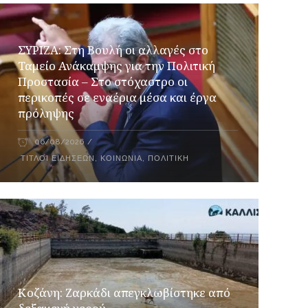
ΣΥΡΙΖΑ: Στη Βουλή οι αλλαγές στο
Ταμείο Ανάκαμψης για την Πολιτική
Προστασία – Στο στόχαστρο οι
περικοπές σε εναέρια μέσα και έργα
πρόληψης
06/08/2026
ΤΊΤΛΟΙ ΕΙΔΉΣΕΩΝ
,
ΚΟΙΝΩΝΊΑ
,
ΠΟΛΙΤΙΚΉ
Κοζάνη: Ζαρκάδι απεγκλωβίστηκε από