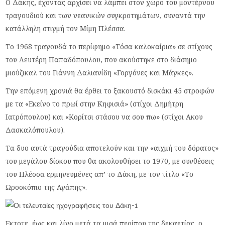
Ο Δάκης, έχοντας αρχίσει να λάμπει στον χώρο του μοντέρνου
τραγουδιού και των νεανικών συγκροτημάτων, συναντά την
κατάλληλη στιγμή τον Μίμη Πλέσσα.
Το 1968 τραγουδά το περίφημο «Τόσα καλοκαίρια» σε στίχους
του Λευτέρη Παπαδόπουλου, που ακούστηκε στο διάσημο
μιούζικαλ του Γιάννη Δαλιανίδη «Γοργόνες και Μάγκες».
Την επόμενη χρονιά θα έρθει το ξακουστό δισκάκι 45 στροφών
με τα «Εκείνο το πρωί στην Κηφισιά» (στίχοι Δημήτρη
Ιατρόπουλου) και «Κορίτσι στάσου να σου πω» (στίχοι Ακου
Δασκαλόπουλου).
Τα δυο αυτά τραγούδια αποτελούν και την «αιχμή του δόρατος»
του μεγάλου δίσκου που θα ακολουθήσει το 1970, με συνθέσεις
του Πλέσσα ερμηνευμένες απ’ το Δάκη, με τον τίτλο «Το
Ωροσκόπιο της Αγάπης».
Εκτοτε, έως και λίγο μετά τα μισά περίπου της δεκαετίας, ο