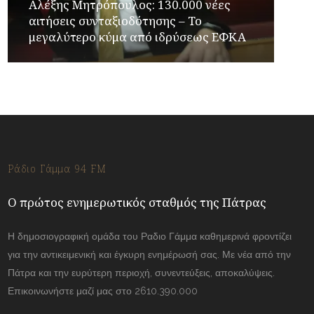
Αλέξης Μητρόπουλος: 130.000 νέες
αιτήσεις συνταξιοδότησης – Το
μεγαλύτερο κύμα από ιδρύσεως ΕΦΚΑ
Ράδιο Γάμμα 94 FM
Ο πρώτος ενημερωτικός σταθμός της Πάτρας
Η δημοσιογραφική ομάδα του Ραδιο Γάμμα καθημερινά φροντίζει
για την αντικειμενική και έγκυρη ενημέρωσή σας. Με νέα από την
Πάτρα και την ευρύτερη περιοχή, συνεντεύξεις, αποκαλύψεις.
Επικοινωνήστε μαζί μας στο 2610.390.000