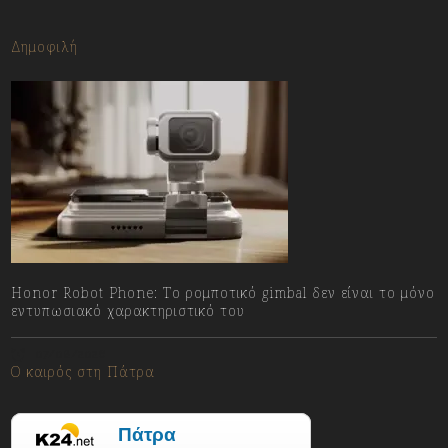
Δημοφιλή
Honor Robot Phone: Το ρομποτικό gimbal δεν είναι το μόνο
εντυπωσιακό χαρακτηριστικό του
07/08/2026
Ο καιρός στη Πάτρα