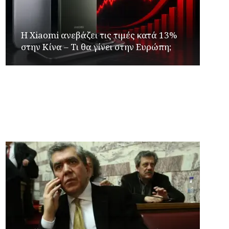
Η Xiaomi ανεβάζει τις τιμές κατά 13%
στην Κίνα – Τι θα γίνει στην Ευρώπη;
Γιώργος Καρβουνιάρης – Γρηγόρης
Αλεξόπουλος στο Ράδιο Γάμμα 94FM