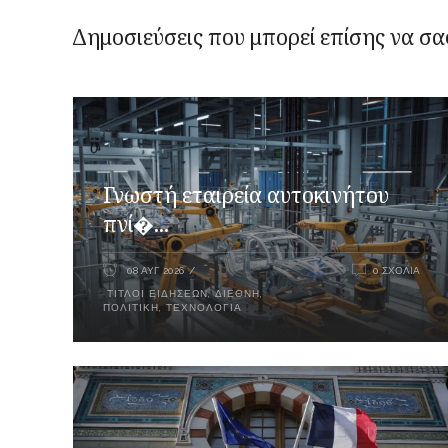
Δημοσιεύσεις που μπορεί επίσης να σα
Γνωστή εταιρεία αυτοκινήτου
πνί�...
08 ΑΥΓ 2026
0 ΣΧΌΛΙΑ
ΤΊΤΛΟΙ ΕΙΔΉΣΕΩΝ
,
ΔΙΕΘΝΉ
,
ΠΟΛΙΤΙΚΉ
,
ΤΕΧΝΟΛΟΓΊΑ