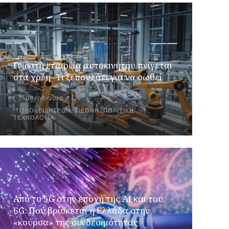
Γνωστή εταιρεία αυτοκινήτου πνίγεται
στα χρέη -Τι ξεπουλάει για να σωθεί
08/08/2026
ΤΊΤΛΟΙ ΕΙΔΉΣΕΩΝ
,
ΔΙΕΘΝΉ
,
ΠΟΛΙΤΙΚΉ
,
ΤΕΧΝΟΛΟΓΊΑ
Από το 5G στην εποχή της AI και του
6G: Πού βρίσκεται η Ελλάδα στην
«κούρσα» της συνδεσιμότητας