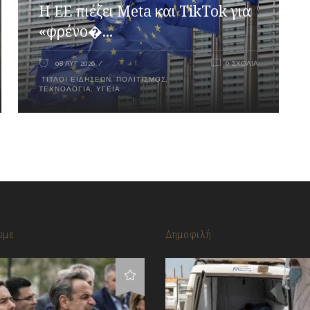
Η ΕΕ πιέζει Meta και TikTok για
«φρένο�...
08 ΑΥΓ 2026
0 ΣΧΌΛΙΑ
ΤΊΤΛΟΙ ΕΙΔΉΣΕΩΝ
,
ΠΟΛΙΤΙΣΜΌΣ
,
ΤΕΧΝΟΛΟΓΊΑ
,
ΥΓΕΊΑ
υμε
Δημοφιλή