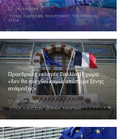
08/08/2026
ΤΊΤΛΟΙ ΕΙΔΉΣΕΩΝ
,
ΠΟΛΙΤΙΣΜΌΣ
,
ΤΕΧΝΟΛΟΓΊΑ
,
ΥΓΕΊΑ
Προεδρικές εκλογές Γαλλία: Η χώρα
«δεν θα ανεχθεί καμιά απόπειρα ξένης
ανάμειξης»
08/08/2026
ΤΊΤΛΟΙ ΕΙΔΉΣΕΩΝ
,
ΔΙΕΘΝΉ
,
ΠΟΛΙΤΙΚΉ