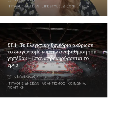
ΤΊΤΛΟΙ ΕΙΔΉΣΕΩΝ
,
LIFESTYLE
,
ΔΙΕΘΝΉ
,
ΥΓΕΊΑ
ΣΕΦ: Το Ελεγκτικό Συνέδριο ακύρωσε
το διαγωνισμό για την αναβάθμιση του
γηπέδου – Επαναπροκηρύσσεται το
έργο
08/08/2026
ΤΊΤΛΟΙ ΕΙΔΉΣΕΩΝ
,
ΑΘΛΗΤΙΣΜΌΣ
,
ΚΟΙΝΩΝΊΑ
,
ΠΟΛΙΤΙΚΉ