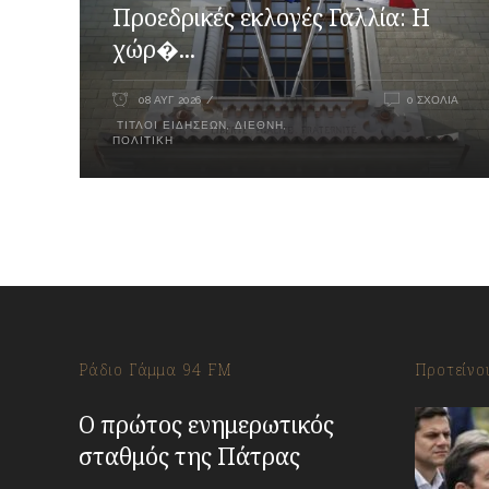
Προεδρικές εκλογές Γαλλία: Η
χώρ�...
08 ΑΥΓ 2026
0 ΣΧΌΛΙΑ
ΤΊΤΛΟΙ ΕΙΔΉΣΕΩΝ
,
ΔΙΕΘΝΉ
,
ΠΟΛΙΤΙΚΉ
Ράδιο Γάμμα 94 FM
Προτείνο
Ο πρώτος ενημερωτικός
σταθμός της Πάτρας