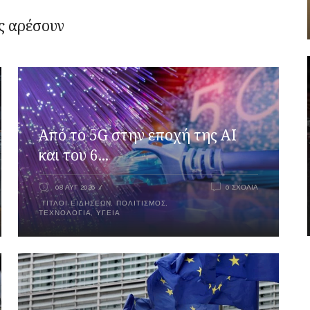
ς αρέσουν
Από το 5G στην εποχή της AI
και του 6...
08 ΑΥΓ 2026
0 ΣΧΌΛΙΑ
ΤΊΤΛΟΙ ΕΙΔΉΣΕΩΝ
,
ΠΟΛΙΤΙΣΜΌΣ
,
ΤΕΧΝΟΛΟΓΊΑ
,
ΥΓΕΊΑ