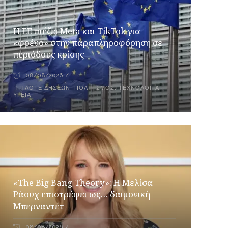
Η ΕΕ πιέζει Meta και TikTok για
«φρένο» στην παραπληροφόρηση σε
περιόδους κρίσης
08/08/2026
ΤΊΤΛΟΙ ΕΙΔΉΣΕΩΝ
,
ΠΟΛΙΤΙΣΜΌΣ
,
ΤΕΧΝΟΛΟΓΊΑ
,
ΥΓΕΊΑ
«The Big Bang Theory»: Η Μελίσα
Ράουχ επιστρέφει ως… δαιμονική
Μπερναντέτ
08/08/2026