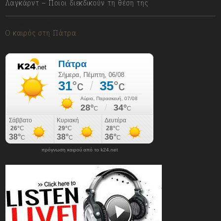
Λαγκάρντ – Ποιοι διεκδικούν τη θέση της
06/08/2026
Ο καιρός στη Πάτρα
πρόγνωση καιρού από το k24.net