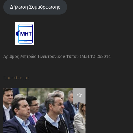
Δήλωση Συμμόρφωσης
Αριθμός Μητρώο Ηλεκτρονικού Τύπου (Μ.Η.Τ.) 262014
Προτείνουμε