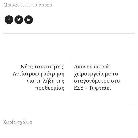
Μοιραστείτε το άρθρο
Νέες ταυτότητες:
Απογευματινά
Αντίστροφη μέτρηση
χειρουργεία με το
για τη λήξη της
σταγονόμετρο στο
προθεσμίας
ΕΣΥ – Τι φταίει
Χωρίς σχόλια