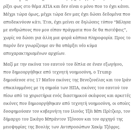
ρίξει φως στο θέμα ATIA και δεν είναι ο μόνο που το έχει κάνει.
Μέχρι τώρα όμως, μέχρι τώρα δεν μας έχει δώσει δεδομένα που
αποδεικνύουν κάτι. Έτσι, έχει μείνει σε δηλώσεις τύπου “Μίλησα
με ανθρώπους που μου είπαν πράγματα που δε θα πιστέψεις”,
χωρίς να δώσει για άλλη μια φορά κάποια πληροφορία. Προς το
παρόν δεν γνωρίζουμε αν θα υπάρξει νέο κύμα
αποχαρακτηρισμένων αρχείων.
Μαζί με την εικόνα του εαυτού του δίπλα σε έναν εξωγήινο,
που δημιουργήθηκε από τεχνητή νοημοσύνη, ο Trump
δημοσίευσε στις 17 Μαΐου εικόνες της Βενεζουέλας και του Ιράν
επικαλυμμένες με τη σημαία των ΗΠΑ, εικόνες του εαυτού του
πίσω από τα χειριστήρια ενός διαστημικού σκάφους και αρκετές
εικόνες που δημιουργήθηκαν από τεχνητή νοημοσύνη, οι οποίες
δυσφημούσαν τον κυβερνήτη του Ιλινόις Τζέι Μπι Πρίτζκερ, τον
δήμαρχο του Σικάγο Μπράντον Τζόνσον και τον αρχηγό της
μειοψηφίας της Βουλής των Αντιπροσώπων Χακίμ Τζέφρις.