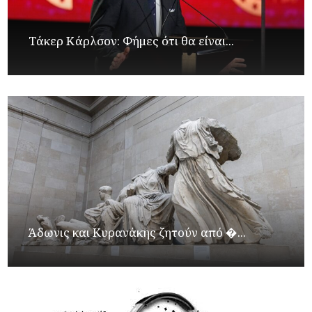
Τάκερ Κάρλσον: Φήμες ότι θα είναι...
Άδωνις και Κυρανάκης ζητούν από �...