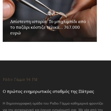
Απίστευτη ιστορία: Το μπιχλιμπίδι από
το παζάρι κόστιζε τελικά… 767.000
ευρώ
Ράδιο Γάμμα 94 FM
Ο πρώτος ενημερωτικός σταθμός της Πάτρας
Η δημοσιογραφική ομάδα του Ραδιο Γάμμα καθημερινά φροντίζει
για την αντικειμενική και έγκυρη ενημέρωσή σας. Με νέα από την