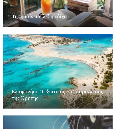
Τι σημαίνει η λέξη «δίχα»
Ελαφονήσι: Ο εξωτικός ροζ παράδεισος
της Κρήτης