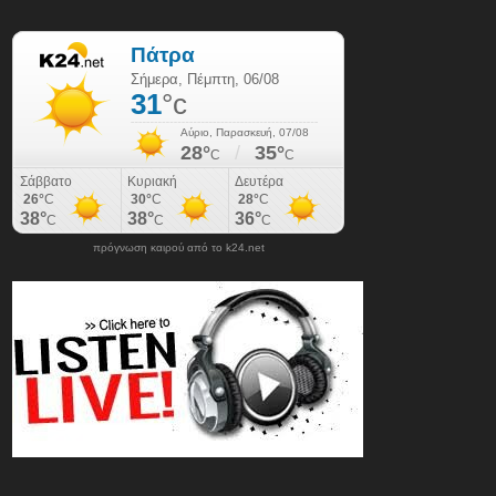
πρόγνωση καιρού από το k24.net