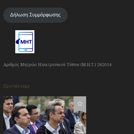
Δήλωση Συμμόρφωσης
Αριθμός Μητρώο Ηλεκτρονικού Τύπου (Μ.Η.Τ.) 262014
Προτείνουμε