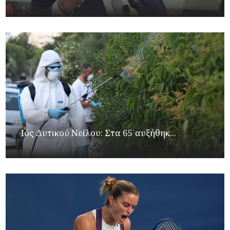
Ιός Δυτικού Νείλου: Στα 65 αυξήθηκ...