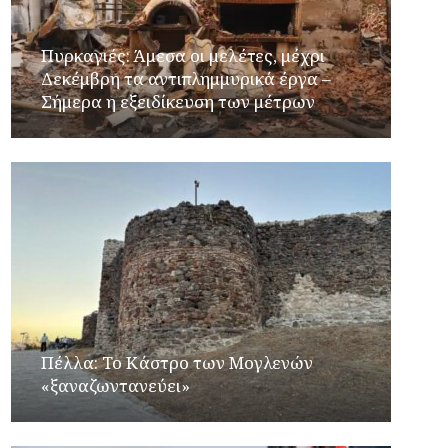
Πυρκαγιές: Άμεσα οι μελέτες, μέχρι
Δεκέμβρη τα αντιπλημμυρικά έργα –
Σήμερα η εξειδίκευση των μέτρων
Πέλλα: Το Κάστρο των Μογλενών
«ξαναζωντανεύει»