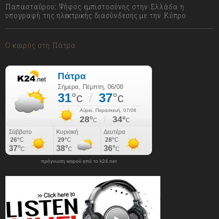
Παπασταύρου: Ψήφος εμπιστοσύνης στην Ελλάδα η
υπογραφή της ηλεκτρικής διασύνδεσης με την Κύπρο
06/08/2026
Ο καιρός στη Πάτρα
πρόγνωση καιρού από το k24.net