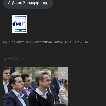
Δήλωση Συμμόρφωσης
Αριθμός Μητρώο Ηλεκτρονικού Τύπου (Μ.Η.Τ.) 262014
Προτείνουμε