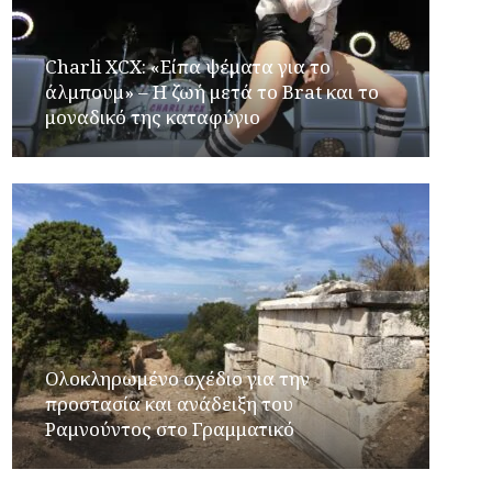
Charli XCX: «Είπα ψέματα για το
άλμπουμ» – Η ζωή μετά το Brat και το
μοναδικό της καταφύγιο
Ολοκληρωμένο σχέδιο για την
προστασία και ανάδειξη του
Ραμνούντος στο Γραμματικό