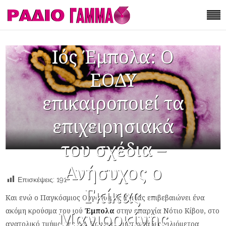
Ιός Έμπολα: Ο
ΕΟΔΥ
επικαιροποιεί τα
επιχειρησιακά
του σχέδια –
Ανήσυχος ο
Επισκέψεις:
191
Γκίκας
Και ενώ ο Παγκόσμιος Οργανισμός Υγείας επιβεβαιώνει ένα
ακόμη κρούσμα του ιού
Έμπολα
στην επαρχία Νότιο Κίβου, στο
Μαγιορκίνης
ανατολικό τμήμα της ΛΔ Κονγκό, εκατοντάδες χιλιόμετρα